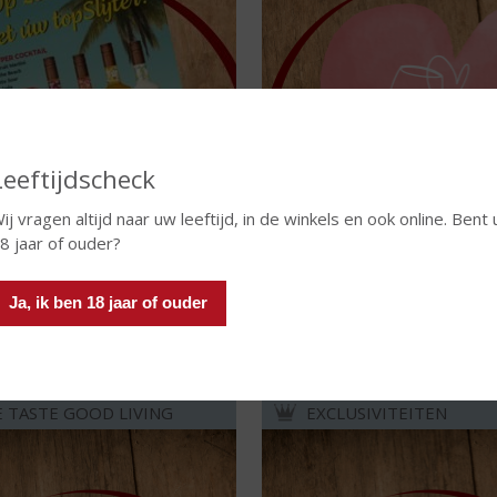
Leeftijdscheck
ij vragen altijd naar uw leeftijd, in de winkels en ook online. Bent 
8 jaar of ouder?
dig vanaf 5 augustus t/m 25 augustus
Het is altijd wel ergens op de werel
Ja, ik ben 18 jaar of ouder
2026
Lees meer
Lees meer
E TASTE GOOD LIVING
EXCLUSIVITEITEN