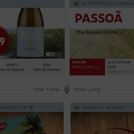
ACTIEPERIODE 5 AUGUS
PASSOÃ
OLD CAPTAIN
SPIRIT
BIER
14.99 per fles | 2 flessen 28.00 | 70 cl
RUM
VAN DE MAAND
VAN DE MAAND
Fine Taste
Good Living
ZOMERTOUR 😎
VOOR ELK MOMENT