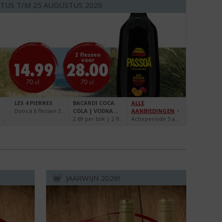
TUS T/M 25 AUGUSTUS 2026
LES 4 PIERRES
BACARDI COCA
ALLE
Doos á 6 flessen 34.99
COLA | VODKA
AANBIEDINGEN
15.99 per fles | 2 flessen 30.00 | 100 cl
SPRITE
2.69 per blik | 2 flessen voor 5.00 | 25 cl
Actieperiode 5 augustus t/m 25 augustus 2026
WATERMELON
JAARWIJN 2026!