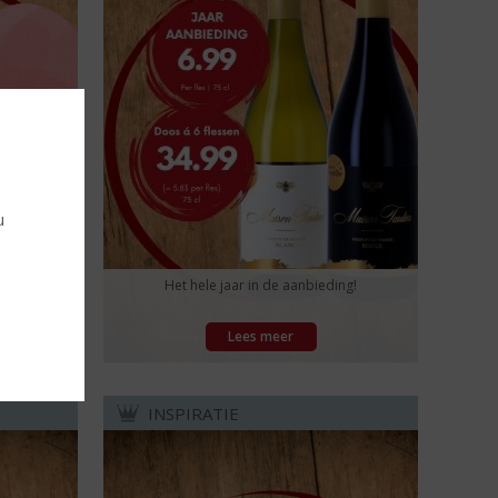
u
d 5 uur ;-)
Het hele jaar in de aanbieding!
Lees meer
INSPIRATIE