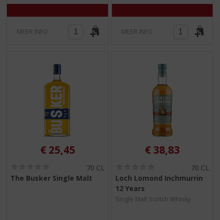
)
)
MEER INFO
MEER INFO
€
25,45
€
38,83
(
(
70 CL
70 CL
0
0
The Busker Single Malt
Loch Lomond Inchmurrin
,
,
12 Years
0
0
/
/
Single Malt Scotch Whisky
5
5
)
)