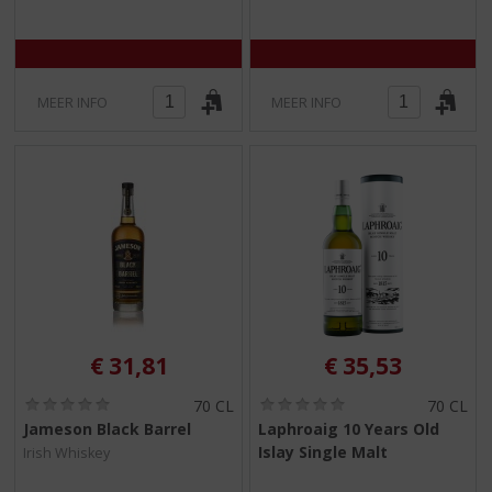
5
5
)
)
MEER INFO
MEER INFO
€
31,81
€
35,53
(
(
70 CL
70 CL
0
0
Jameson Black Barrel
Laphroaig 10 Years Old
,
,
Islay Single Malt
Irish Whiskey
0
0
/
/
5
5