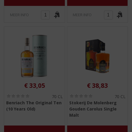
MEER INFO
MEER INFO
€
33,05
€
38,83
(
(
70 CL
70 CL
0
0
Benriach The Original Ten
Stokerij De Molenberg
,
,
(10 Years Old)
Gouden Carolus Single
0
0
/
/
Malt
5
5
)
)