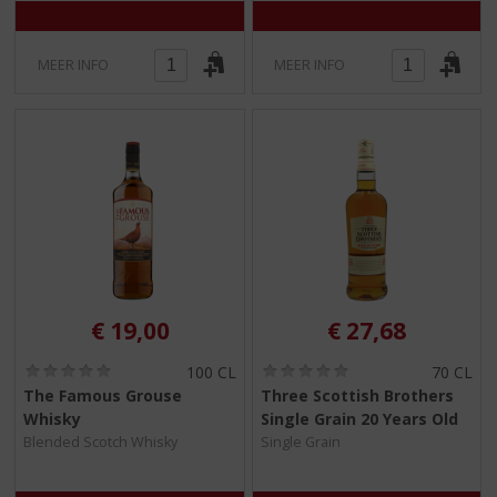
MEER INFO
MEER INFO
€
19,00
€
27,68
(
(
100 CL
70 CL
0
0
The Famous Grouse
Three Scottish Brothers
,
,
Whisky
Single Grain 20 Years Old
0
0
/
/
Blended Scotch Whisky
Single Grain
5
5
)
)