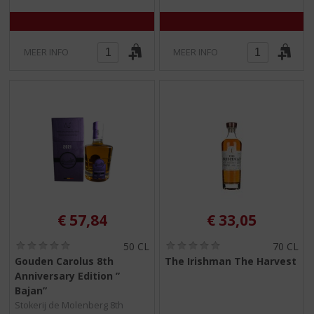
MEER INFO
MEER INFO
€
57,84
€
33,05
(
(
50 CL
70 CL
0
0
Gouden Carolus 8th
The Irishman The Harvest
,
,
Anniversary Edition ”
0
0
/
/
Bajan”
5
5
Stokerij de Molenberg 8th
)
)