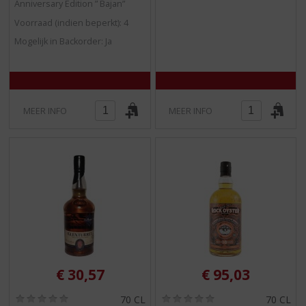
Anniversary Edition ” Bajan”
Voorraad (indien beperkt): 4
Mogelijk in Backorder: Ja
MEER INFO
MEER INFO
€
30,57
€
95,03
(
(
70 CL
70 CL