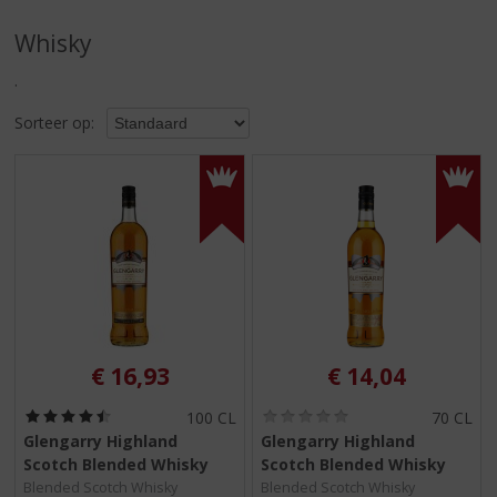
S
p
Whisky
r
i
.
n
g
Sorteer op:
n
a
a
r
d
e
n
a
v
i
€
16,93
€
14,04
g
a
(
(
100 CL
70 CL
t
4
0
Glengarry Highland
Glengarry Highland
i
,
,
Scotch Blended Whisky
Scotch Blended Whisky
5
0
e
/
/
Blended Scotch Whisky
Blended Scotch Whisky