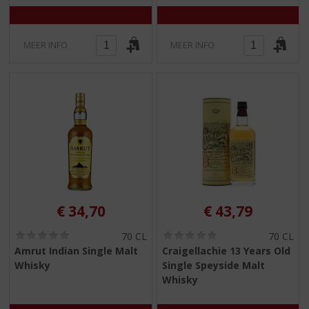
)
)
MEER INFO
MEER INFO
€
34,70
€
43,79
(
(
70 CL
70 CL
0
0
Amrut Indian Single Malt
Craigellachie 13 Years Old
,
,
Whisky
Single Speyside Malt
0
0
/
/
Whisky
5
5
)
)