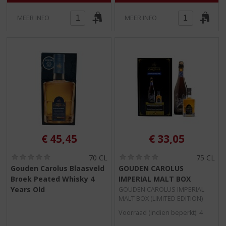
MEER INFO
MEER INFO
€
45,45
€
33,05
(
(
70 CL
75 CL
0
0
Gouden Carolus Blaasveld
GOUDEN CAROLUS
,
,
Broek Peated Whisky 4
IMPERIAL MALT BOX
0
0
/
/
Years Old
GOUDEN CAROLUS IMPERIAL
5
5
MALT BOX (LIMITED EDITION)
)
)
Voorraad (indien beperkt): 4