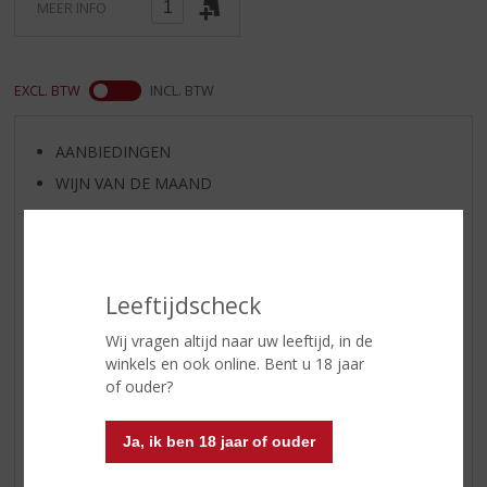
MEER INFO
EXCL. BTW
INCL. BTW
AANBIEDINGEN
WIJN VAN DE MAAND
WHISKY VAN DE MAAND
RUM VAN DE MAAND
BIER VAN DE MAAND
Leeftijdscheck
SPIRIT VAN DE MAAND
EXCLUSIEF TOPSLIJTER
Wij vragen altijd naar uw leeftijd, in de
winkels en ook online. Bent u 18 jaar
WIJN
of ouder?
WHISKY
BIER
Ja, ik ben 18 jaar of ouder
APERITIEF