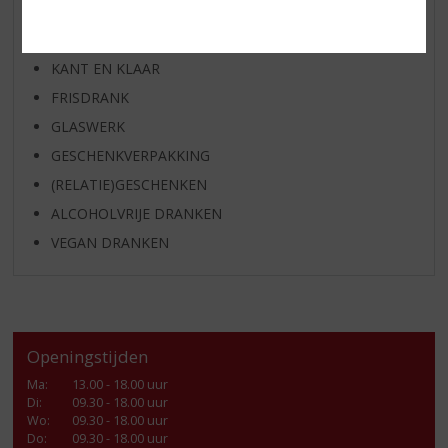
GEDISTILLEERD OVERIG
SHOTJES
KANT EN KLAAR
FRISDRANK
GLASWERK
GESCHENKVERPAKKING
(RELATIE)GESCHENKEN
ALCOHOLVRIJE DRANKEN
VEGAN DRANKEN
Openingstijden
Ma
:
13.00 - 18.00 uur
Di
:
09.30 - 18.00 uur
Wo
:
09.30 - 18.00 uur
Do
:
09.30 - 18.00 uur