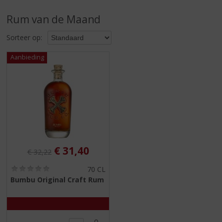
S
p
Rum van de Maand
r
i
Sorteer op:
n
g
n
a
a
r
d
e
n
a
v
Originele prijs was:
, Huidige prijs is:
€
31,40
€
32,22
i
g
(
70 CL
0
a
Bumbu Original Craft Rum
,
t
0
i
/
5
e
)