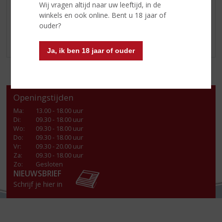
Wij vragen altijd naar uw leeftijd, in de
2019
winkels en ook online. Bent u 18 jaar of
2016
ouder?
Ja, ik ben 18 jaar of ouder
Openingstijden
Ma
:
13.00 - 18.00 uur
Di
:
09.30 - 18.00 uur
Wo
:
09.30 - 18.00 uur
Do
:
09.30 - 18.00 uur
Vr
:
09.30 - 20.00 uur
Za
:
09.30 - 18.00 uur
Zo:
Gesloten
NIEUWSBRIEF
Schrijf je hier in