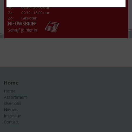
Do
:
09.30 - 18.00 uur
Vr
:
09.30 - 20.00 uur
Za
:
09.30 - 18.00 uur
Zo:
Gesloten
NIEUWSBRIEF
Schrijf je hier in
Home
Home
Assortiment
Over ons
Nieuws
Inspiratie
Contact