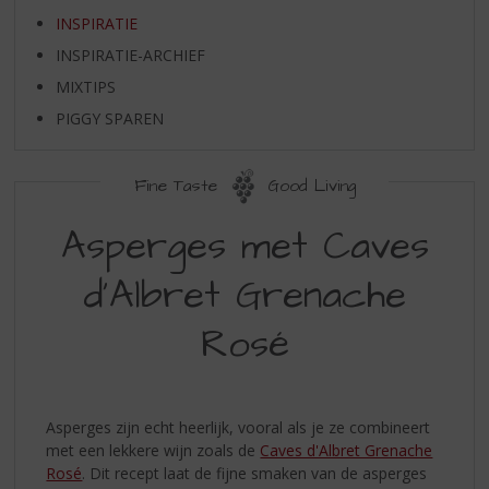
S
INSPIRATIE
p
r
INSPIRATIE-ARCHIEF
i
MIXTIPS
n
g
PIGGY SPAREN
n
a
Fine Taste
Good Living
a
r
Asperges met Caves
d
e
n
d'Albret Grenache
a
v
Rosé
i
g
a
t
Asperges zijn echt heerlijk, vooral als je ze combineert
i
met een lekkere wijn zoals de
Caves d'Albret Grenache
e
Rosé
. Dit recept laat de fijne smaken van de asperges