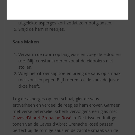
Haal de asperges uit het water en laat ze goed
uitlekken.
Smelt de boter in een koekenpan en verwarm de
uitgelekte asperges kort zodat ze mooi glanzen.
Snijd de ham in reepjes.
Saus Maken
Verwarm de room op laag vuur en voeg de eidooiers
toe. Blijf constant roeren zodat de eidooiers niet
stollen.
Voeg het citroensap toe en breng de saus op smaak
met zout en peper. Blijf roeren tot de saus de juiste
dikte heeft.
Leg de asperges op een schaal, giet de saus
eroverheen en verdeel de reepjes ham erover. Garneer
met verse peterselie. Schenk vervolgens een glas met
Caves d'Albret Grenache Rosé
in. De frisse en fruitige
tonen van de Caves d'Albret Grenache Rosé passen
perfect bij de romige saus en de zachte smaak van de