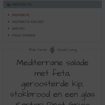
S
INSPIRATIE
p
r
INSPIRATIE
i
n
INSPIRATIE-ARCHIEF
g
MIXTIPS
n
a
PIGGY SPAREN
a
r
Fine Taste
Good Living
d
e
Mediterrane salade
n
a
v
met feta,
i
g
geroosterde kip,
a
t
stokbrood en een glas
i
e
Sartori Pinot Grigio