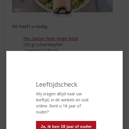
Dit heeft u nodig:
·
Fles Sartori Pinot Grigio Rosé
· 500
gr scharrelkipfilet
·
1 teentje knoflook
·
1 komkommer
·
4 tot 6 tomaten
·
1 prei
·
1 rode ui
·
1 zakje rucola
Leeftijdscheck
·
1 klein bakje peterselie
·
200 gr feta
Wij vragen altijd naar uw
·
Provençaalse kruiden (gedroogd)
leeftijd, in de winkels en ook
·
Paprikapoeder
online. Bent u 18 jaar of
·
Peper/zout
ouder?
·
Olijfolie
·
Witte wijnazijn
Ja, ik ben 18 jaar of ouder