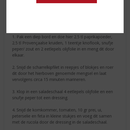
· S
tokbrood
·
Saladeschaal
·
Optioneel olijven
Voorbereiding
1. Pak een diep bord en doe hier 2.5 tl paprikapoeder,
2.5 tl Provençaalse kruiden, 1 teentje knoflook, snufje
peper/ zout en 2 eetlepels olijfolie in en meng dit door
elkaar.
2. Snijd de scharrelkipfilet in reepjes of blokjes en roer
dit door het hierboven genoemde mengsel en laat
vervolgens circa 15 minuten marineren.
3. Klop in een saladeschaal 4 eetlepels olijfolie en een
snufje peper tot een dressing.
4.
Snijd de komkommer, tomaten, 10 gr prei, ui,
peterselie en feta in kleine stukjes en voeg dit samen
met de rucola door de dressing in de saladeschaal.