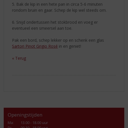
5. Bak de kip in een hete pan in circa 5-6 minuten
rondom bruin en gaar. Schep de kip wel steeds om.
6. Snijd ondertussen het stokbrood en voeg er
eventueel een smeersel aan toe.
Pak een bord, schep lekker op en schenk een glas
Sartori Pinot Grigio Rosé
in en geniet!
« Terug
Openingstijden
Ma
:
13.00 - 18.00 uur
Di
:
09.30 - 18.00 uur