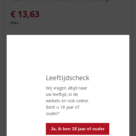
€
13,63
Fles
In winkelmand
Leeftijdscheck
Wij vragen altijd naar
ETIKETINFORMATIE
uw leeftijd, in de
winkels en ook online.
Land van Herkomst
Frankrijk
Bent u 18 jaar of
ouder?
Druivensoort
Gewurztraminer
Inhoud
75 CL
Ja, ik ben 18 jaar of ouder