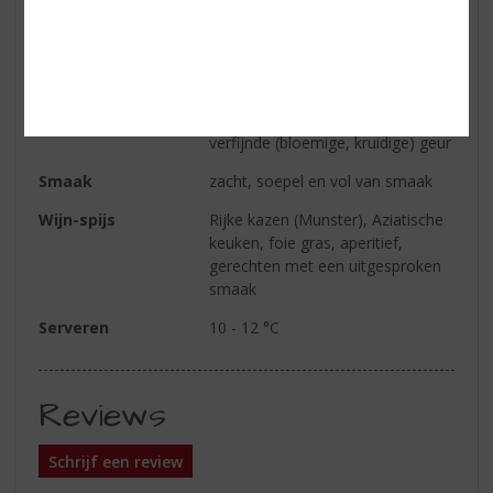
Alcoholpercentage
13.5% vol
Soort wijn
Wit
Kleur
helder goudgeel
Geur
een rijke, aromatische en
verfijnde (bloemige, kruidige) geur
Smaak
zacht, soepel en vol van smaak
Wijn-spijs
Rijke kazen (Munster), Aziatische
keuken, foie gras, aperitief,
gerechten met een uitgesproken
smaak
Serveren
10 - 12 °C
Reviews
Schrijf een review