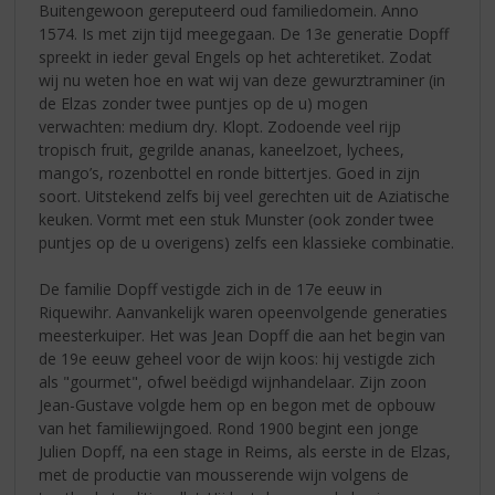
Buitengewoon gereputeerd oud familiedomein. Anno
1574. Is met zijn tijd meegegaan. De 13e generatie Dopff
spreekt in ieder geval Engels op het achteretiket. Zodat
wij nu weten hoe en wat wij van deze gewurztraminer (in
de Elzas zonder twee puntjes op de u) mogen
verwachten: medium dry. Klopt. Zodoende veel rijp
tropisch fruit, gegrilde ananas, kaneelzoet, lychees,
mango’s, rozenbottel en ronde bittertjes. Goed in zijn
soort. Uitstekend zelfs bij veel gerechten uit de Aziatische
keuken. Vormt met een stuk Munster (ook zonder twee
puntjes op de u overigens) zelfs een klassieke combinatie.
De familie Dopff vestigde zich in de 17e eeuw in
Riquewihr. Aanvankelijk waren opeenvolgende generaties
meesterkuiper. Het was Jean Dopff die aan het begin van
de 19e eeuw geheel voor de wijn koos: hij vestigde zich
als "gourmet", ofwel beëdigd wijnhandelaar. Zijn zoon
Jean-Gustave volgde hem op en begon met de opbouw
van het familiewijngoed. Rond 1900 begint een jonge
Julien Dopff, na een stage in Reims, als eerste in de Elzas,
met de productie van mousserende wijn volgens de