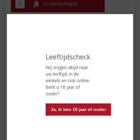
In winkelmand
ETIKETINFORMATIE
Land van Herkomst
Spanje
Druivensoort
Viura, Tempranillo blanco,
Leeftijdscheck
Sauvignon Blanc
Wij vragen altijd naar
Inhoud
75 CL
uw leeftijd, in de
winkels en ook online.
Alcoholpercentage
13.5% vol
Bent u 18 jaar of
ouder?
Soort wijn
Wit
Kleur
wit
Ja, ik ben 18 jaar of ouder
Geur
de neus wordt gedomineerd door
citrusfruit en vers gebakken
brood.