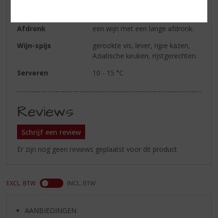
Smaak
de smaak is vol en rond met wel
wat frisheid als ruggengraat.
Afdronk
een wijn met een lange afdronk.
Wijn-spijs
gerookte vis, lever, rijpe kazen,
Aziatische keuken, rijstgerechten.
Serveren
10 - 15 °C
Reviews
Schrijf een review
Er zijn nog geen reviews geplaatst voor dit product
EXCL. BTW
INCL. BTW
AANBIEDINGEN