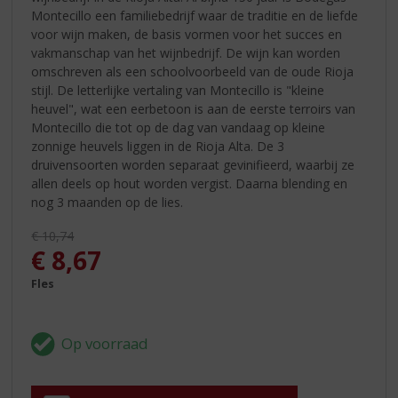
Montecillo een familiebedrijf waar de traditie en de liefde
voor wijn maken, de basis vormen voor het succes en
vakmanschap van het wijnbedrijf. De wijn kan worden
omschreven als een schoolvoorbeeld van de oude Rioja
stijl. De letterlijke vertaling van Montecillo is "kleine
heuvel", wat een eerbetoon is aan de eerste terroirs van
Montecillo die tot op de dag van vandaag op kleine
zonnige heuvels liggen in de Rioja Alta. De 3
druivensoorten worden separaat gevinifieerd, waarbij ze
allen deels op hout worden vergist. Daarna blending en
nog 3 maanden op de lies.
Originele prijs was:
€
10,74
, Huidige prijs is:
€
8,67
Fles