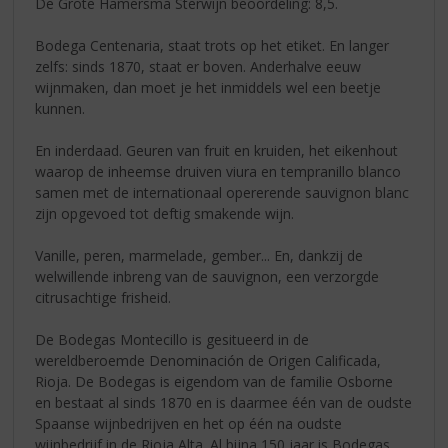
De Grote Hamersma Sterwijn beoordeling: 8,5.
Bodega Centenaria, staat trots op het etiket. En langer
zelfs: sinds 1870, staat er boven. Anderhalve eeuw
wijnmaken, dan moet je het inmiddels wel een beetje
kunnen.
En inderdaad. Geuren van fruit en kruiden, het eikenhout
waarop de inheemse druiven viura en tempranillo blanco
samen met de internationaal opererende sauvignon blanc
zijn opgevoed tot deftig smakende wijn.
Vanille, peren, marmelade, gember... En, dankzij de
welwillende inbreng van de sauvignon, een verzorgde
citrusachtige frisheid.
De Bodegas Montecillo is gesitueerd in de
wereldberoemde Denominación de Origen Calificada,
Rioja. De Bodegas is eigendom van de familie Osborne
en bestaat al sinds 1870 en is daarmee één van de oudste
Spaanse wijnbedrijven en het op één na oudste
wijnbedrijf in de Rioja Alta. Al bijna 150 jaar is Bodegas