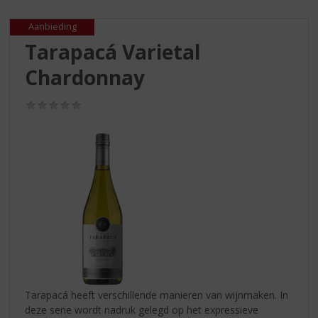
S
p
Aanbieding
r
Tarapacá Varietal
i
n
Chardonnay
g
n
(0,0
a
/
a
5)
r
d
e
n
a
v
i
g
a
t
i
Tarapacá heeft verschillende manieren van wijnmaken. In
e
deze serie wordt nadruk gelegd op het expressieve