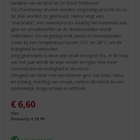
karakter van de druif en z’n frisse fruittonen.
De Chardonnay druiven worden zorgvuldig uitzocht en na
de pluk worden ze gekneusd. Hierna volgt een
“macaratie”, een inweekproces waarbij het maximale aan
geur en smaakstoffen uit de druivenschillen wordt
onttrokken. De vergisting vindt plaats in roestvrijstalen
cuves bij een temperatuur tussen 25ºC en 28º C om de
fruitigheid te behouden.
Jong gedronken is deze wijn strak droog en fris, in de loop
van het jaar wordt de wijn ronder en rijper met meer
concentratie en molligheid in de mond.
Strogeel van kleur met een intense geur van peer, citrus
en honing. Krachtig van smaak, rond in de mond en een
opmerkelijk droge smaak en afdronk.
€
6,60
Fles
Doosprijs € 39,99