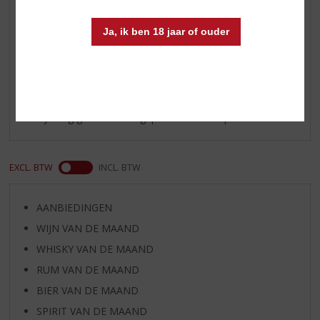
bij een stukje kaas te drinken
Ja, ik ben 18 jaar of ouder
Reviews
Schrijf een review
Er zijn nog geen reviews geplaatst voor dit product
EXCL. BTW
INCL. BTW
AANBIEDINGEN
WIJN VAN DE MAAND
WHISKY VAN DE MAAND
RUM VAN DE MAAND
BIER VAN DE MAAND
SPIRIT VAN DE MAAND