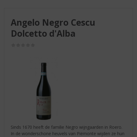
S
p
r
Angelo Negro Cescu
i
n
Dolcetto d'Alba
g
n
(0,0
a
/
a
5)
r
d
e
n
a
v
i
g
a
t
i
Sinds 1670 heeft de familie Negro wijngaarden in Roero.
e
In de wonderschone heuvels van Piëmonte wijden ze hun