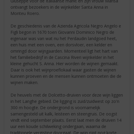
Giuseppe voor de Italiaanse markt en zijn vrouw Marisa
ontvangt bezoekers in de wijnkelder Santa Anna in
Monteu Roero.
De geschiedenis van de Azienda Agricola Negro Angelo e
Figli begon in 1670 toen Giovanni Dominico Negro de
eigenaar was van wat nu het Perdaudin landgoed heet,
een huis met een oven, een dorsvloer, een kelder en
omringd door wijngaarden. Momenteel ligt het hart van
het familiebedrijf in de Cascina Riveri wijnkelder in het
kleine gehucht S. Anna. Hier worden de wijnen gemaakt.
Daar is ook het wijnproeflokaal waar gasten de wijnen
kunnen proeven en de mensen kunnen ontmoeten die de
wijnen maken.
De heuvels met de Dolcetto-druiven voor deze wijn liggen
in het Langhe gebied. De ligging is zuid/zuidwest op zo'n
300 m hoogte. De ondergrond is voornamelijk
samengesteld uit kalk, leisteen en steengruis. De oogst
vindt eind september plaats. Eerst laat men de druiven 14
uur een koude schilweking ondergaan, waarna de
traditionele vergisting doorgaat. De wijn rijpt nog korte