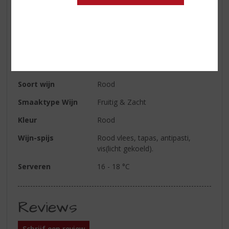
Land van Herkomst
Italië
Druivensoort
Dolcetto
Inhoud
75 CL
Alcoholpercentage
13.5% vol
Soort wijn
Rood
Smaaktype Wijn
Fruitig & Zacht
Kleur
Rood
Wijn-spijs
Rood vlees, tapas, antipasti,
vis(licht gekoeld).
Serveren
16 - 18 °C
Reviews
Schrijf een review