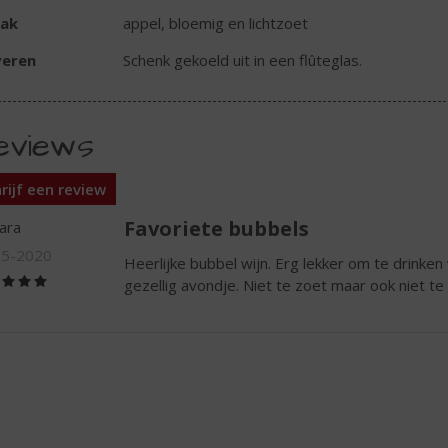
ak
appel, bloemig en lichtzoet
veren
Schenk gekoeld uit in een flûteglas.
eviews
rijf een review
Favoriete bubbels
ara
05-2020
Heerlijke bubbel wijn. Erg lekker om te drinken
(5,0
gezellig avondje. Niet te zoet maar ook niet t
/
5)