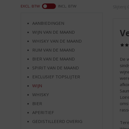
d
ASS
EXCL. BTW
INCL. BTW
Slijterij
S
p
r
AANBIEDINGEN
i
V
WIJN VAN DE MAAND
n
g
WHISKY VAN DE MAAND
n
RUM VAN DE MAAND
a
a
BIER VAN DE MAAND
De w
r
sind
SPIRIT VAN DE MAAND
d
wijn
EXCLUSIEF TOPSLIJTER
e
were
n
afko
WIJN
a
Saum
WHISKY
v
Loir
i
omst
BIER
g
rass
APERITIEF
a
t
GEDISTILLEERD OVERIG
Tere
i
Wine