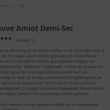
ORTIMENT
 Gérard
Wijn
euve Amiot Demi-Sec
(5,0
(reviews: 1)
/
5)
ijn is afkomstig uit de Franse Saumur, in de Loirevallei, waar al
s de 17e eeuw wijnen worden gemaakt. De mousserende
en van VEUVE AMIOT worden geproduceerd volgens de
ldberoemde "Méthode Traditionelle". Omdat de druiven niet
mstig zijn uit de Champagnestreek spreekt men van
urwijnen. Hier, op de lage kalkhoudende berghellingen in de
e, groeien de druiven voor VEUVE AMIOT onder perfecte
andigheden. Er mogen uitsluitend topkwaliteit druiven van de
en Chenin, Cabernet en Chardonnay worden gebruikt.
chte winnaar van een gouden médaille op de International
 Challenge!