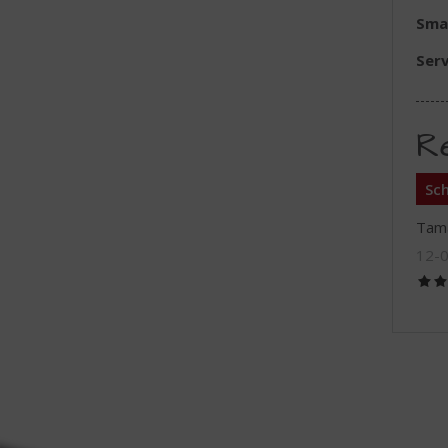
Sma
Ser
R
Sch
Tam
12-