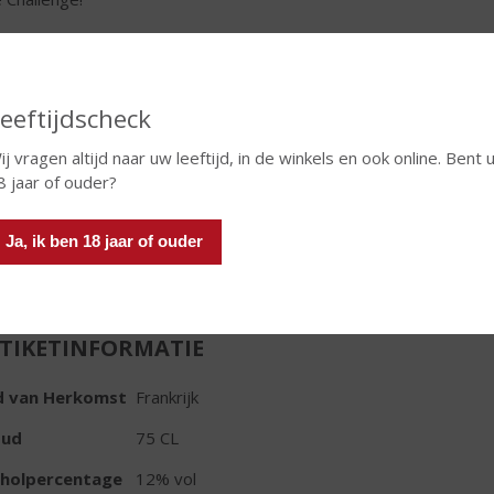
€
9,91
Fles
eeftijdscheck
ij vragen altijd naar uw leeftijd, in de winkels en ook online. Bent 
8 jaar of ouder?
Ja, ik ben 18 jaar of ouder
In winkelmand
TIKETINFORMATIE
d van Herkomst
Frankrijk
oud
75 CL
oholpercentage
12% vol