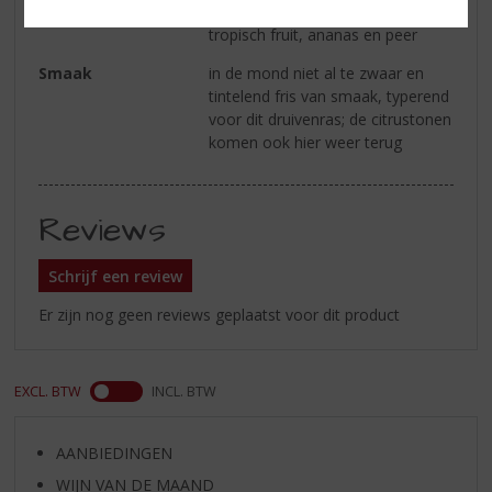
grapefruit vermengen zich met
tropisch fruit, ananas en peer
Smaak
in de mond niet al te zwaar en
tintelend fris van smaak, typerend
voor dit druivenras; de citrustonen
komen ook hier weer terug
Reviews
Schrijf een review
Er zijn nog geen reviews geplaatst voor dit product
EXCL. BTW
INCL. BTW
AANBIEDINGEN
WIJN VAN DE MAAND