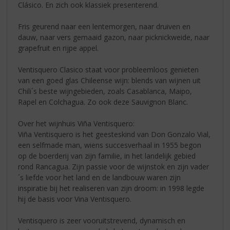
Clásico. En zich ook klassiek presenterend.
Fris geurend naar een lentemorgen, naar druiven en
dauw, naar vers gemaaid gazon, naar picknickweide, naar
grapefruit en rijpe appel.
Ventisquero Clasico staat voor probleemloos genieten
van een goed glas Chileense wijn: blends van wijnen uit
Chili´s beste wijngebieden, zoals Casablanca, Maipo,
Rapel en Colchagua. Zo ook deze Sauvignon Blanc.
Over het wijnhuis Viña Ventisquero:
Viña Ventisquero is het geesteskind van Don Gonzalo Vial,
een selfmade man, wiens succesverhaal in 1955 begon
op de boerderij van zijn familie, in het landelijk gebied
rond Rancagua. Zijn passie voor de wijnstok en zijn vader
´s liefde voor het land en de landbouw waren zijn
inspiratie bij het realiseren van zijn droom: in 1998 legde
hij de basis voor Vina Ventisquero.
Ventisquero is zeer vooruitstrevend, dynamisch en