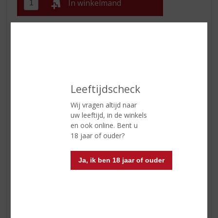
In winkelmand
ETIKETINFORMATIE
Land van Herkomst
Chili
Regio
Central Valley
Leeftijdscheck
Druivensoort
Sauvignon Blanc
Wij vragen altijd naar
uw leeftijd, in de winkels
Inhoud
75 CL
en ook online. Bent u
Alcoholpercentage
13% vol
18 jaar of ouder?
Soort wijn
Wit
Ja, ik ben 18 jaar of ouder
Smaaktype Wijn
Fris & Droog
Kleur
bleek groengeel
Geur
aangenaam intens van geur;
citrustonen zoals limoen,