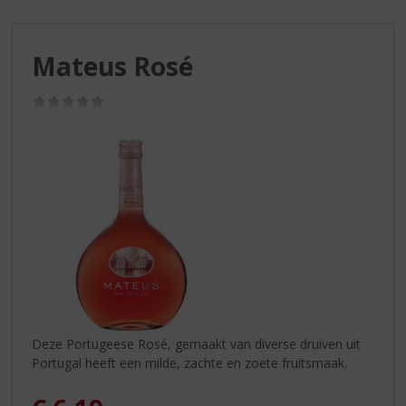
S
p
r
Mateus Rosé
i
n
g
(0,0
/
n
5)
a
a
r
d
e
n
a
v
i
g
a
Deze Portugeese Rosé, gemaakt van diverse druiven uit
t
Portugal heeft een milde, zachte en zoete fruitsmaak.
i
e