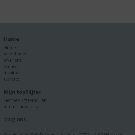
Home
Home
Assortiment
Over ons
Nieuws
Inspiratie
Contact
Mijn topSlijter
Herroepingsformulier
Interessante links
Volg ons
Designed by YOOKY smart concepts
GEEN 18 GEEN alcohol