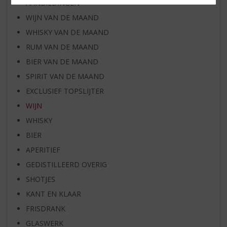
AANBIEDINGEN
WIJN VAN DE MAAND
WHISKY VAN DE MAAND
RUM VAN DE MAAND
BIER VAN DE MAAND
SPIRIT VAN DE MAAND
EXCLUSIEF TOPSLIJTER
WIJN
WHISKY
BIER
APERITIEF
GEDISTILLEERD OVERIG
SHOTJES
KANT EN KLAAR
FRISDRANK
GLASWERK