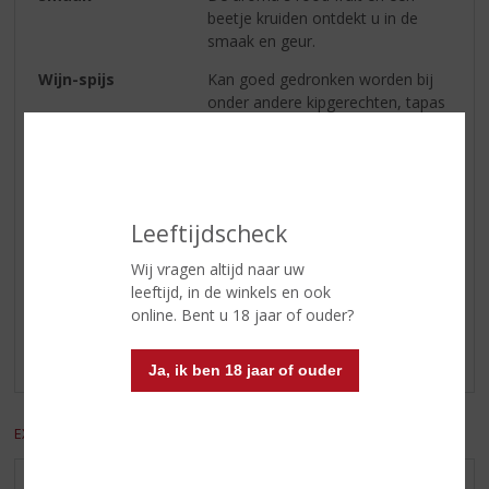
beetje kruiden ontdekt u in de
smaak en geur.
Wijn-spijs
Kan goed gedronken worden bij
onder andere kipgerechten, tapas
en pastas .
Serveren
De perfecte serveer temperatuur
is tussen de 9 en 11 graden.
Leeftijdscheck
Reviews
Wij vragen altijd naar uw
leeftijd, in de winkels en ook
online. Bent u 18 jaar of ouder?
Schrijf een review
Er zijn nog geen reviews geplaatst voor dit product
Ja, ik ben 18 jaar of ouder
EXCL. BTW
INCL. BTW