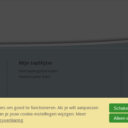
Mijn topSlijter
Herroepingsformulier
Interessante links
es om goed te functioneren. Als je wilt aanpassen
Schakel
 je jouw cookie-instellingen wijzigen. Meer
GEEN 18 GEEN alcohol
IDIN/ITSME
sitemap
Privacy Statement
Dis
Alleen 
cyverklaring
.