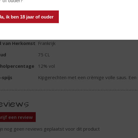
r of ouder?
In winkelmand
Ja, ik ben 18 jaar of ouder
TIKETINFORMATIE
d van Herkomst
Frankrijk
oud
75 CL
oholpercentage
12% vol
-spijs
Kipgerechten met een crèmige volle saus. Een i
eviews
rijf een review
ijn nog geen reviews geplaatst voor dit product