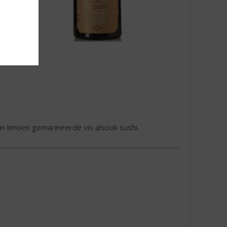
n limoen gemarineerde vis alsook sushi.