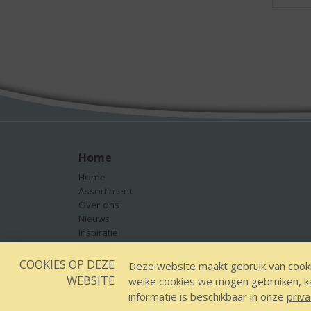
Home
Home
Assortiment
Over ons
Nieuws
Inspiratie
Contact
COOKIES OP DEZE
Deze website maakt gebruik van cooki
WEBSITE
welke cookies we mogen gebruiken, kan
Designed by YOOKY smart concepts
informatie is beschikbaar in onze
priva