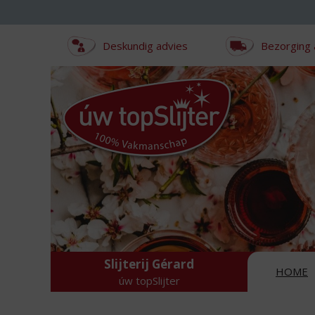
Sla
links
over
Deskundig advies
Bezorging 
S
p
r
i
n
g
n
a
a
r
d
e
i
n
Slijterij Gérard
h
HOME
úw topSlijter
o
u