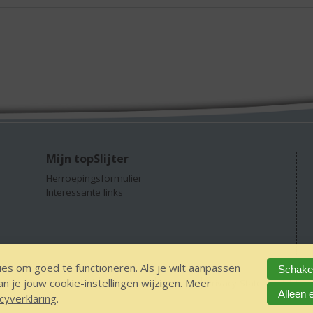
Mijn topSlijter
Herroepingsformulier
Interessante links
es om goed te functioneren. Als je wilt aanpassen
Schakel
 je jouw cookie-instellingen wijzigen. Meer
GEEN 18 GEEN alcohol
IDIN/ITSME
sitemap
Privacy Statement
Dis
Alleen 
cyverklaring
.