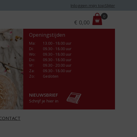
Inloggen mijn topSlijter
P
0
€
0,00
r
i
Openingstijden
j
s
Ma
:
13.00 - 18.00 uur
Di
:
09.30 - 18.00 uur
:
Wo
:
09.30 - 18.00 uur
Do
:
09.30 - 18.00 uur
Vr
:
09.30 - 20.00 uur
Za
:
09.30 - 18.00 uur
Zo:
Gesloten
NIEUWSBRIEF
Schrijf je hier in
CONTACT