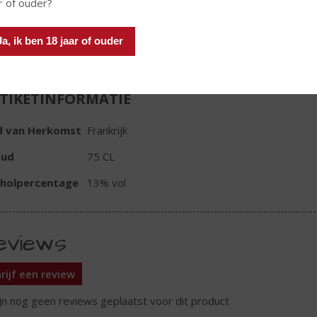
r of ouder?
In winkelmand
Ja, ik ben 18 jaar of ouder
TIKETINFORMATIE
d van Herkomst
Frankrijk
oud
75 CL
oholpercentage
13% vol
eviews
rijf een review
ijn nog geen reviews geplaatst voor dit product