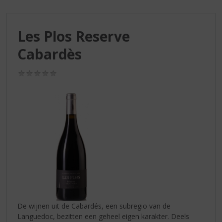
S
p
r
Les Plos Reserve
i
n
Cabardès
g
n
(0,0
a
/
a
5)
r
d
e
n
a
v
i
g
a
t
i
De wijnen uit de Cabardés, een subregio van de
e
Languedoc, bezitten een geheel eigen karakter. Deels