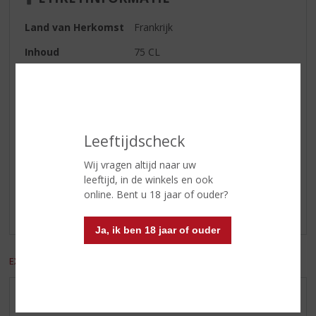
Land van Herkomst
Frankrijk
Inhoud
75 CL
Alcoholpercentage
13% vol
Wijn-spijs
Rundvlees, pizza, barbecue.
Leeftijdscheck
Reviews
Wij vragen altijd naar uw
leeftijd, in de winkels en ook
Schrijf een review
online. Bent u 18 jaar of ouder?
Er zijn nog geen reviews geplaatst voor dit product
Ja, ik ben 18 jaar of ouder
EXCL. BTW
INCL. BTW
AANBIEDINGEN