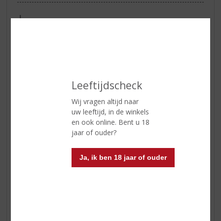
ETIKETINFORMATIE
Land van Herkomst
Frankrijk
Regio
Bordeaux
Druivensoort
Merlot
Leeftijdscheck
Inhoud
75 CL
Wij vragen altijd naar
uw leeftijd, in de winkels
Alcoholpercentage
13.5% vol
en ook online. Bent u 18
Soort wijn
Rood
jaar of ouder?
Smaaktype Wijn
Soepel & Subtiel
Ja, ik ben 18 jaar of ouder
Kleur
robijnrood
Geur
romige zachte geur van rode
kersen en rode bessen
Smaak
geconcentreerd fruit van kersen
en rode bessen die mooi wordt