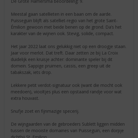
De Grote Hamersma beoordeling: 9.
Meestal gaan satellieten in een baan om de aarde.
Puisseguin blijft als satelliet-regio van het grote Saint-
Émilion gewoon met beide benen op de grond. Da’s het
karakter van de wijnen ook. Stevig, solide, compact.
Het jaar 2022 laat ons gelukkig niet op een droogje staan.
Jaar voor merlot. Dat treft. Daar zetten ze bij La Croix
duidelijk een kruisje achter: dominante speler bij dit
domein. Sappige pruimen, cassis, een greep uit de
tabakszak, iets drop.
Lekkere petit verdot-signatuur ook (want die mocht ook
meedoen), viooltjes plus een opstaand randje voor wat
extra houvast.
Snufje zoet en fijnmazige specerij.
De wijngaarden van de gebroeders Sublett liggen midden
tussen de mooiste domaines van Puisseguin, een dorpje
dichtbij St. Emilion.