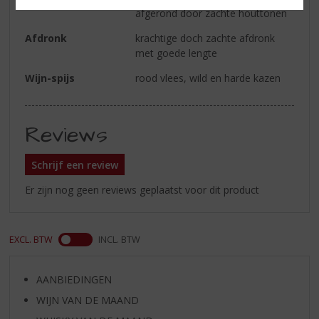
afgerond door zachte houttonen
Afdronk
krachtige doch zachte afdronk
met goede lengte
Wijn-spijs
rood vlees, wild en harde kazen
Reviews
Schrijf een review
Er zijn nog geen reviews geplaatst voor dit product
EXCL. BTW
INCL. BTW
AANBIEDINGEN
WIJN VAN DE MAAND