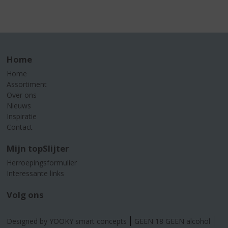
Home
Home
Assortiment
Over ons
Nieuws
Inspiratie
Contact
Mijn topSlijter
Herroepingsformulier
Interessante links
Volg ons
Designed by YOOKY smart concepts
GEEN 18 GEEN alcohol