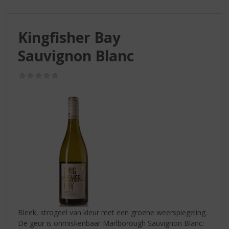
S
p
r
Kingfisher Bay
i
n
Sauvignon Blanc
g
n
(0,0
a
/
a
5)
r
d
e
n
a
v
i
g
a
t
i
Bleek, strogeel van kleur met een groene weerspiegeling.
e
De geur is onmiskenbaar Marlborough Sauvignon Blanc: