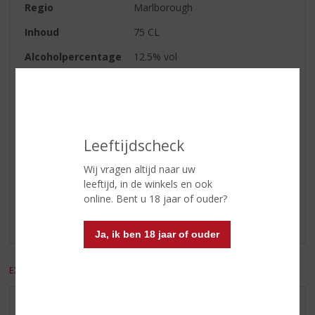
Regio
Marlborough
Inhoud
75 CL
Alcoholpercentage
12.5% vol
Wijn-spijs
Gegrilde lichte visgerechten,
schaal- en schelpdieren, asperges
met ham, varkensvlees.
Leeftijdscheck
Reviews
Wij vragen altijd naar uw
leeftijd, in de winkels en ook
Schrijf een review
online. Bent u 18 jaar of ouder?
Er zijn nog geen reviews geplaatst voor dit product
Ja, ik ben 18 jaar of ouder
EXCL. BTW
INCL. BTW
AANBIEDINGEN