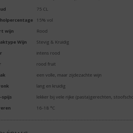
oud
75 CL
oholpercentage
15% vol
t wijn
Rood
aktype Wijn
Stevig & Kruidig
r
intens rood
r
rood fruit
ak
een volle, maar zijdezachte wijn
ronk
lang en kruidig
-spijs
lekker bij vele rijke (pasta)gerechten, stoofsc
veren
16-18 °C