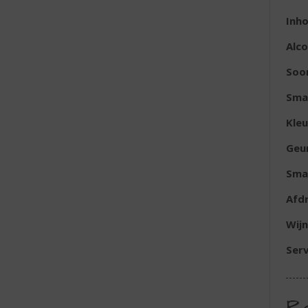
Inh
Alc
Soor
Sma
Kleu
Geu
Sma
Afd
Wijn
Ser