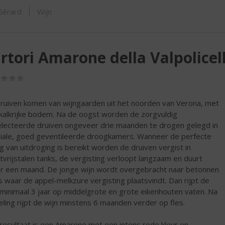
ORTIMENT
 Gérard
Wijn
rtori Amarone della Valpolicel
(0,0
/
5)
ruiven komen van wijngaarden uit het noorden van Verona, met
kalkrijke bodem. Na de oogst worden de zorgvuldig
lecteerde druiven ongeveer drie maanden te drogen gelegd in
iale, goed geventileerde droogkamers. Wanneer de perfecte
g van uitdroging is bereikt worden de druiven vergist in
tvrijstalen tanks, de vergisting verloopt langzaam en duurt
r een maand. De jonge wijn wordt overgebracht naar betonnen
s waar de appel-melkzure vergisting plaatsvindt. Dan rijpt de
 minimaal 3 jaar op middelgrote en grote eikenhouten vaten. Na
eling rijpt de wijn minstens 6 maanden verder op fles.
resultaat is een Amarone met een intens rode kleur en