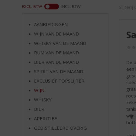
d
ASS
EXCL. BTW
INCL. BTW
Slijterij
S
p
r
AANBIEDINGEN
i
Sa
WIJN VAN DE MAAND
n
g
WHISKY VAN DE MAAND
n
RUM VAN DE MAAND
a
a
BIER VAN DE MAAND
De d
r
een 
SPIRIT VAN DE MAAND
d
gese
EXCLUSIEF TOPSLIJTER
e
spec
n
graa
WIJN
a
roes
WHISKY
v
zeke
i
tank
BIER
g
wijn
APERITIEF
a
bott
t
GEDISTILLEERD OVERIG
i
Het 