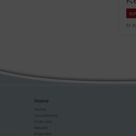
R
Sch
Er z
Home
Home
Assortiment
Over ons
Nieuws
Inspiratie