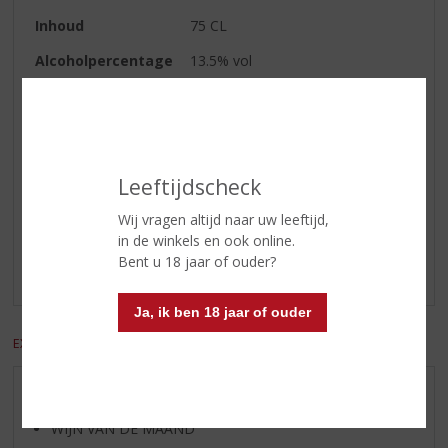
Inhoud
75 CL
Alcoholpercentage
13.5% vol
Wijn-spijs
Stoofgerechten, wildgerechten,
gegrild vlees.
Leeftijdscheck
Reviews
Wij vragen altijd naar uw leeftijd,
Schrijf een review
in de winkels en ook online.
Bent u 18 jaar of ouder?
Er zijn nog geen reviews geplaatst voor dit product
Ja, ik ben 18 jaar of ouder
EXCL. BTW
INCL. BTW
AANBIEDINGEN
WIJN VAN DE MAAND