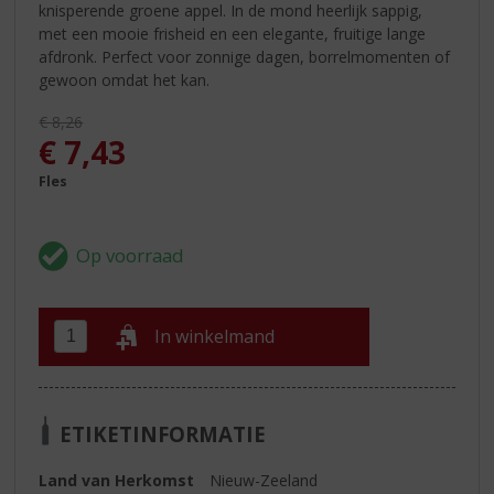
knisperende groene appel. In de mond heerlijk sappig,
met een mooie frisheid en een elegante, fruitige lange
afdronk. Perfect voor zonnige dagen, borrelmomenten of
gewoon omdat het kan.
Originele prijs was:
€
8,26
, Huidige prijs is:
€
7,43
Fles
In winkelmand
ETIKETINFORMATIE
Land van Herkomst
Nieuw-Zeeland