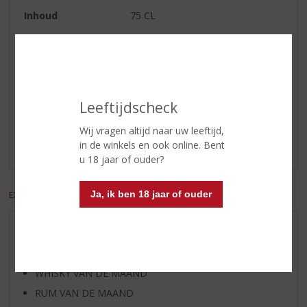
Inhoud
75 CL
Alcoholpercentage
13.5% vol
Reviews
Leeftijdscheck
Schrijf een review
Wij vragen altijd naar uw leeftijd,
in de winkels en ook online. Bent
Er zijn nog geen reviews geplaatst voor dit product
u 18 jaar of ouder?
Ja, ik ben 18 jaar of ouder
EXCL. BTW
INCL. BTW
AANBIEDINGEN
WIJN VAN DE MAAND
WHISKY VAN DE MAAND
RUM VAN DE MAAND