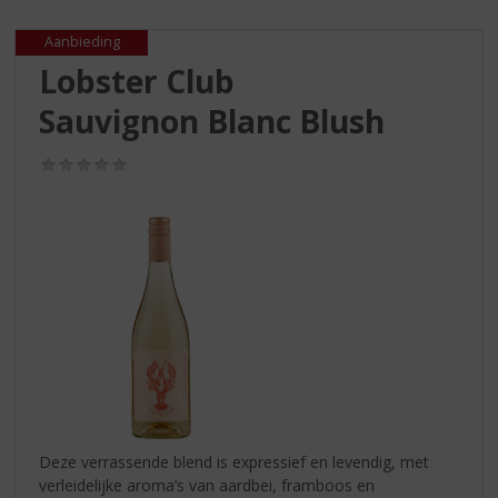
S
p
Aanbieding
r
Lobster Club
i
n
Sauvignon Blanc Blush
g
n
(0,0
a
/
a
5)
r
d
e
n
a
v
i
g
a
t
i
Deze verrassende blend is expressief en levendig, met
e
verleidelijke aroma’s van aardbei, framboos en