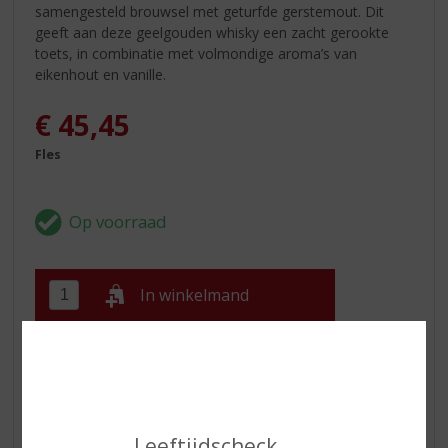
samengesteld brouwsel met geturfde gerstemout. Dit
geeft aan deze geelgouden whisky een zacht gerookte
toets, in combinatie met volmondige aroma’s van
eikenhout en vanille.
€
45,45
Fles
In winkelmand
ETIKETINFORMATIE
Land van Herkomst
België
Leeftijdscheck