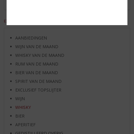
Er zijn nog geen reviews geplaatst voor dit product
EXCL. BTW
INCL. BTW
AANBIEDINGEN
WIJN VAN DE MAAND
WHISKY VAN DE MAAND
RUM VAN DE MAAND
BIER VAN DE MAAND
SPIRIT VAN DE MAAND
EXCLUSIEF TOPSLIJTER
WIJN
WHISKY
BIER
APERITIEF
GEDISTILLEERD OVERIG