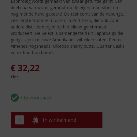
Laphroaig wordt gemaakt van zwaar geturfde gerst. Een
deel daarvan wordt gemout op de eigen moutvloer en
nog met de hand gekeerd. De rest komt van de naburige,
zeer grote trommelmouterij in Port Ellen, die ook voor
andere distilleerderijen op het eiland gerstemout
produceert. De Select is samengesteld uit Laphroaigs die
gerijpt zijn in nieuwe Amerikaans wit eiken vaten, Pedro
Ximenez hogsheads, Oloroso sherry butts, Quarter Casks
en ex-bourbon barrels.
€
32,22
Fles
In winkelmand