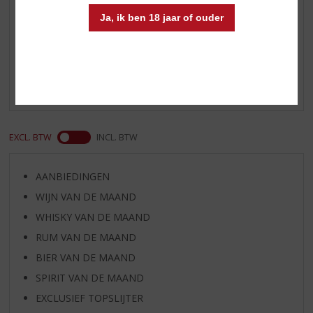
Ja, ik ben 18 jaar of ouder
Reviews
Schrijf een review
Er zijn nog geen reviews geplaatst voor dit product
EXCL. BTW
INCL. BTW
AANBIEDINGEN
WIJN VAN DE MAAND
WHISKY VAN DE MAAND
RUM VAN DE MAAND
BIER VAN DE MAAND
SPIRIT VAN DE MAAND
EXCLUSIEF TOPSLIJTER