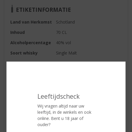
ETIKETINFORMATIE
Land van Herkomst
Schotland
Inhoud
70 CL
Alcoholpercentage
40% vol
Soort whisky
Single Malt
Smaaktype Whisky
Krachtig & Rokerig
Kleur
Licht goud
Geur
eerst turfrook, daarna fruit van de
sherryvaten
Leeftijdscheck
Smaak
tikje droog en bloemig; Vol, met
Wij vragen altijd naar uw
een zoete start, gevolgd door de
leeftijd, in de winkels en ook
klassieke rooksmaak
online. Bent u 18 jaar of
Afdronk
rijp fruit in de afdronk
ouder?