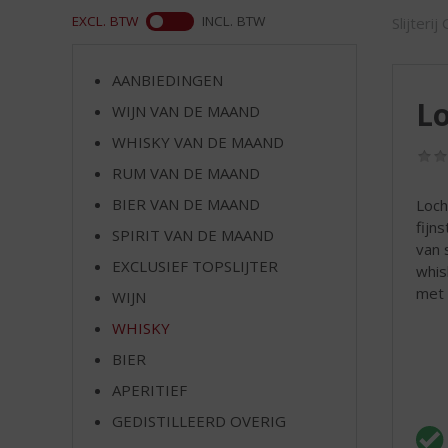
d
ASS
EXCL. BTW
INCL. BTW
Slijterij
S
p
r
AANBIEDINGEN
i
Lo
WIJN VAN DE MAAND
n
g
WHISKY VAN DE MAAND
n
RUM VAN DE MAAND
a
a
BIER VAN DE MAAND
Loch
r
fijn
SPIRIT VAN DE MAAND
d
van 
EXCLUSIEF TOPSLIJTER
e
whis
n
met 
WIJN
a
WHISKY
v
i
BIER
g
APERITIEF
a
t
GEDISTILLEERD OVERIG
i