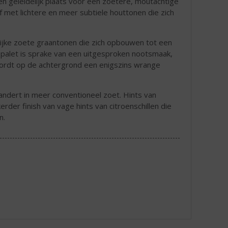
n geleidelijk plaats voor een zoetere, moutachtige
f met lichtere en meer subtiele houttonen die zich
jke zoete graantonen die zich opbouwen tot een
 palet is sprake van een uitgesproken nootsmaak,
wordt op de achtergrond een enigszins wrange
andert in meer conventioneel zoet. Hints van
der finish van vage hints van citroenschillen die
n.