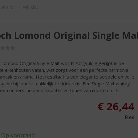
ORTIMENT
 Gérard
Whisky
ch Lomond Original Single Ma
(0,0
/
5)
 Lomond Original Single Malt wordt zorgvuldig gerijpt in de
ste eikenhouten vaten, wat zorgt voor een perfecte harmonie
smaak en aroma. Het resultaat is een elegante soepele en volle
ky die bijzonder makkelijk te drinken is. Een Single Malt whisky
een onderscheidend karakter en tonen van rook en turf.
€
26,44
Fles