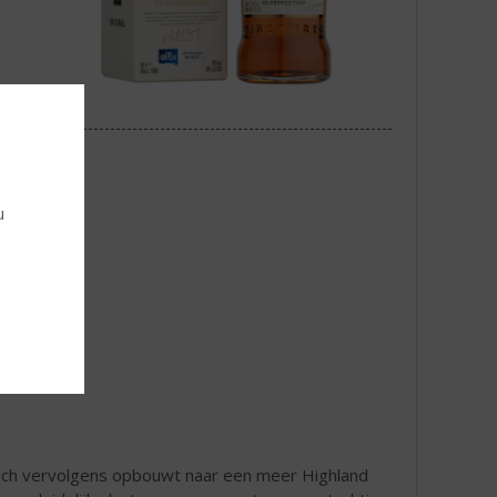
u
zich vervolgens opbouwt naar een meer Highland