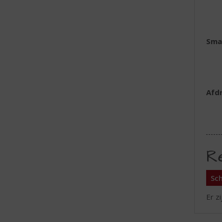
Sma
Afd
R
Sch
Er z