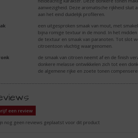
heideachtig karakter. Deze donkere tonen make
aanwezigheid. Deze aromatische rijkheid sluit a
aan het eind duidelijk profileren.
ak
een uitgesproken smaak van mout, met smakeli
bijna romige textuur in de mond. In het midden
de textuur en smaak van paranoten. Tot slot 
citroentoon vluchtig waargenomen.
ronk
de smaak van citroen neemt af en de finish ver
donkere melasse ontwikkelen zich tot een donker
de algemene rijke en zoete tonen compensere
eviews
rijf een review
ijn nog geen reviews geplaatst voor dit product