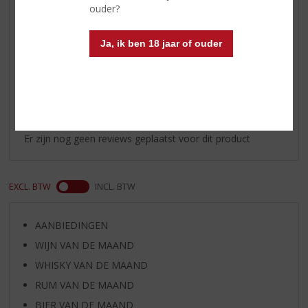
ouder?
Afdronk
medium lengte met een kruidige
finish.
Ja, ik ben 18 jaar of ouder
Reviews
Schrijf een review
Er zijn nog geen reviews geplaatst voor dit product
EXCL. BTW
INCL. BTW
AANBIEDINGEN
WIJN VAN DE MAAND
WHISKY VAN DE MAAND
RUM VAN DE MAAND
BIER VAN DE MAAND