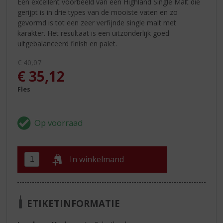
Een excellent voorbeeld van een Highland Single Malt die
gerijpt is in drie types van de mooiste vaten en zo
gevormd is tot een zeer verfijnde single malt met
karakter. Het resultaat is een uitzonderlijk goed
uitgebalanceerd finish en palet.
Originele prijs was:
€
40,07
, Huidige prijs is:
€
35,12
Fles
In winkelmand
ETIKETINFORMATIE