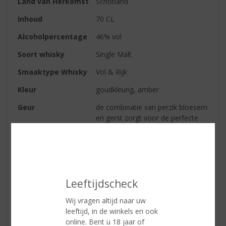
Land van Herkomst
Schotland
Inhoud
70 CL
Alcoholpercentage
46% vol
Soort whisky
Single Malt
Smaaktype Whisky
Vol & Rijk
Kleur
goudkleurig, amber
Geur
de combinatie van perzik bloesem
en gerst zorgt voor de perfecte
balans tussen het fruit en het
zoete karakter
Smaak
lagen van zacht fruit, perzik, peer
en abrikoos, vers gesneden
sinaasappelschil geeft het palet
Leeftijdscheck
wat frisheid. De zoetheid van
caramel en het vanilleachtige
Wij vragen altijd naar uw
eiken zwakken het fruitige
leeftijd, in de winkels en ook
karakter af.
online. Bent u 18 jaar of