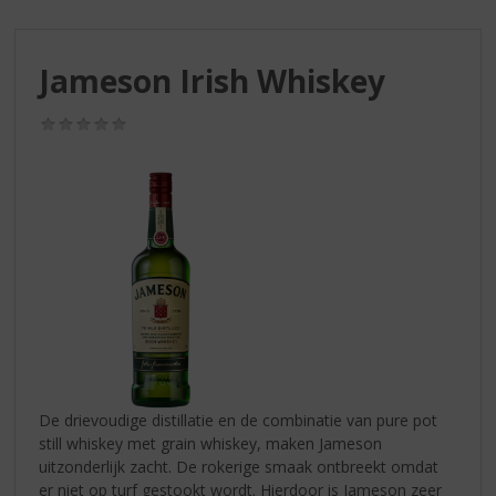
S
p
r
Jameson Irish Whiskey
i
n
g
(0,0
/
n
5)
a
a
r
d
e
n
a
v
i
g
a
De drievoudige distillatie en de combinatie van pure pot
t
still whiskey met grain whiskey, maken Jameson
i
uitzonderlijk zacht. De rokerige smaak ontbreekt omdat
e
er niet op turf gestookt wordt. Hierdoor is Jameson zeer