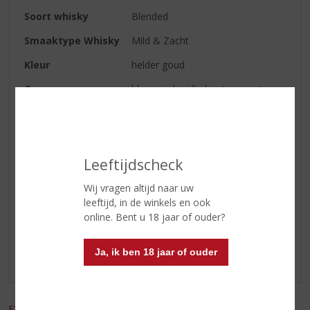
Soort whisky
Blended
Smaaktype Whisky
Mild & Zacht
Kleur
helder goud
Geur
bloemig, kruidig hout en zoet
Smaak
balans van kruiden, noten, vanille
en sherry
Afdronk
zeer zacht
Leeftijdscheck
Wij vragen altijd naar uw
Reviews
leeftijd, in de winkels en ook
online. Bent u 18 jaar of ouder?
Schrijf een review
Ja, ik ben 18 jaar of ouder
Er zijn nog geen reviews geplaatst voor dit product
EXCL. BTW
INCL. BTW