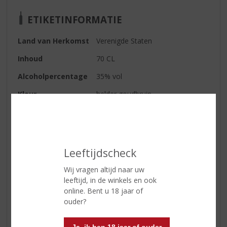
ETIKETINFORMATIE
Land van Herkomst
Verenigde Staten
Inhoud
70 CL
Alcoholpercentage
35% vol
Kleur
helder goudbruin
Geur
een overdaad van vanille en
kaneel
Smaak
zoet en pittig, een flinke dosis
Leeftijdscheck
kaneel zorgt voor een explosie
Afdronk
medium lang, kaneel blijft hangen
Wij vragen altijd naar uw
leeftijd, in de winkels en ook
Wijn-spijs
heerlijk bij gegrilde eendenborst
online. Bent u 18 jaar of
ouder?
Reviews