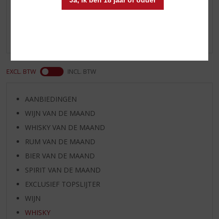
Ja, ik ben 18 jaar of ouder
Schrijf een review
Er zijn nog geen reviews geplaatst voor dit product
EXCL. BTW
INCL. BTW
AANBIEDINGEN
WIJN VAN DE MAAND
WHISKY VAN DE MAAND
RUM VAN DE MAAND
BIER VAN DE MAAND
SPIRIT VAN DE MAAND
EXCLUSIEF TOPSLIJTER
WIJN
WHISKY