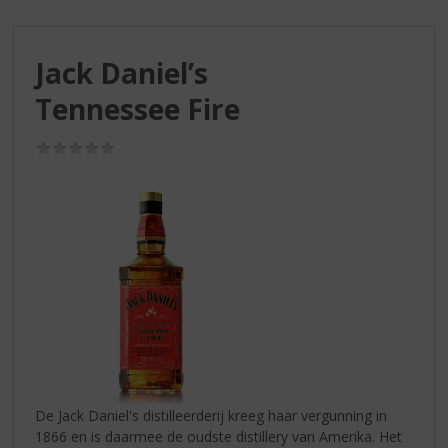
S
p
r
Jack Daniel’s
i
n
Tennessee Fire
g
n
(0,0
a
/
a
5)
r
d
e
n
a
v
i
g
a
t
i
De Jack Daniel's distilleerderij kreeg haar vergunning in
e
1866 en is daarmee de oudste distillery van Amerika. Het