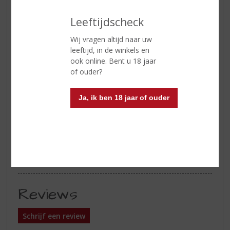
bessengelei dan bijgevallen door
Leeftijdscheck
aroma’s van sinaasappels, vanille
en iets van chocolade
Wij vragen altijd naar uw
Smaak
Heerlijke tonen van
leeftijd, in de winkels en
sinaasappellikeur, melkchocolade
ook online. Bent u 18 jaar
en marmelade, daarna verrijken
of ouder?
kruidige tonen (anijs en
kruidnagel) het toch al zo mooie
Ja, ik ben 18 jaar of ouder
smaakpaletnet dat beetje extra
Afdronk
Niet al te lang maar mooi in
balans met aroma’s van Grand
Marnier, sinaasappel en vanille
tonen
Reviews
Schrijf een review