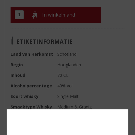
In winkelmand
ETIKETINFORMATIE
Land van Herkomst
Schotland
Regio
Hooglanden
Inhoud
70 CL
Alcoholpercentage
40% vol
Soort whisky
Single Malt
Smaaktype Whisky
Medium & Granig
Kleur
Donkergoud
Geur
Eerst tonen van koffie aangevuld
met geroosterde noten en zwarte