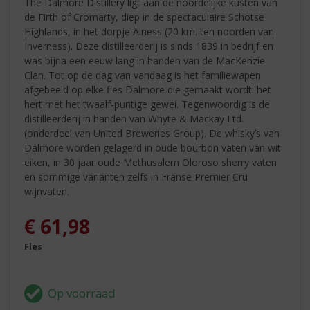
The Dalmore Distillery ligt aan de noordelijke kusten van
de Firth of Cromarty, diep in de spectaculaire Schotse
Highlands, in het dorpje Alness (20 km. ten noorden van
Inverness). Deze distilleerderij is sinds 1839 in bedrijf en
was bijna een eeuw lang in handen van de MacKenzie
Clan. Tot op de dag van vandaag is het familiewapen
afgebeeld op elke fles Dalmore die gemaakt wordt: het
hert met het twaalf-puntige gewei. Tegenwoordig is de
distilleerderij in handen van Whyte & Mackay Ltd.
(onderdeel van United Breweries Group). De whisky’s van
Dalmore worden gelagerd in oude bourbon vaten van wit
eiken, in 30 jaar oude Methusalem Oloroso sherry vaten
en sommige varianten zelfs in Franse Premier Cru
wijnvaten.
€
61,98
Fles