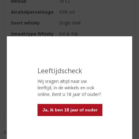
Inhoud
70 CL
Alcoholpercentage
43% vol
Soort whisky
Single Malt
Smaaktype Whisky
Vol & Rijk
Smaak
ziltige met mooie zachte tonen
van vanille en honing
Serveren
puur of met een beetje water
Leeftijdscheck
Wij vragen altijd naar uw
Reviews
leeftijd, in de winkels en ook
online. Bent u 18 jaar of ouder?
Schrijf een review
Ja, ik ben 18 jaar of ouder
Er zijn nog geen reviews geplaatst voor dit product
EXCL. BTW
INCL. BTW