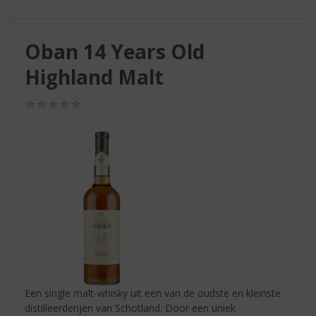
S
p
r
Oban 14 Years Old
i
n
Highland Malt
g
n
(0,0
a
/
a
5)
r
d
e
n
a
v
i
g
a
t
i
Een single malt-whisky uit een van de oudste en kleinste
e
distilleerderijen van Schotland. Door een uniek