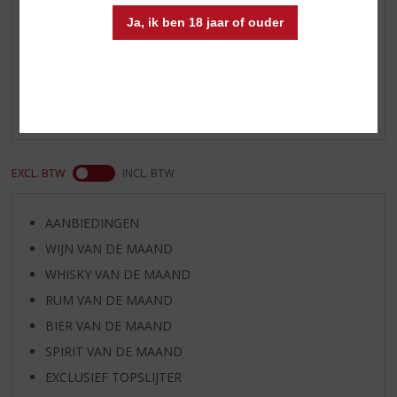
Ja, ik ben 18 jaar of ouder
Reviews
Schrijf een review
Er zijn nog geen reviews geplaatst voor dit product
EXCL. BTW
INCL. BTW
AANBIEDINGEN
WIJN VAN DE MAAND
WHISKY VAN DE MAAND
RUM VAN DE MAAND
BIER VAN DE MAAND
SPIRIT VAN DE MAAND
EXCLUSIEF TOPSLIJTER