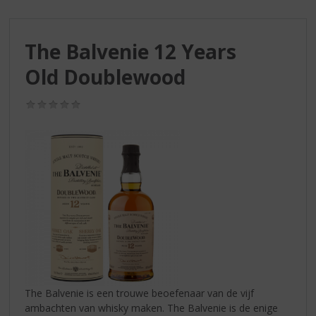
S
p
r
The Balvenie 12 Years
i
n
Old Doublewood
g
n
(0,0
a
/
a
5)
r
d
e
n
a
v
i
g
a
t
i
The Balvenie is een trouwe beoefenaar van de vijf
e
ambachten van whisky maken. The Balvenie is de enige