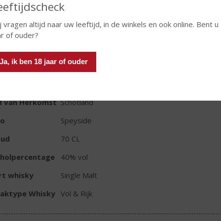
eeftijdscheck
j vragen altijd naar uw leeftijd, in de winkels en ook online. Bent u
In winkelmand
ar of ouder?
Ja, ik ben 18 jaar of ouder
TIKETINFORMATIE
d van Herkomst
Schotland
io
Speyside
oud
70 CL
oholpercentage
40% vol
rt whisky
Single Malt
aktype Whisky
Vol & Rijk