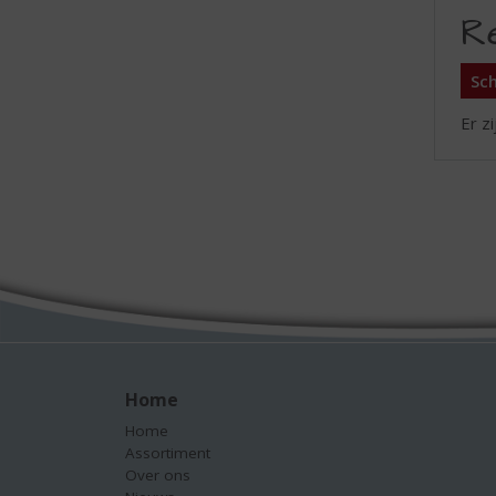
R
Sch
Er z
Home
Home
Assortiment
Over ons