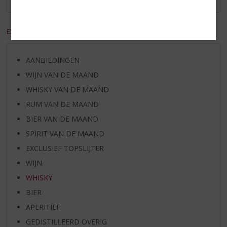
EXCL. BTW
INCL. BTW
AANBIEDINGEN
WIJN VAN DE MAAND
WHISKY VAN DE MAAND
RUM VAN DE MAAND
BIER VAN DE MAAND
SPIRIT VAN DE MAAND
EXCLUSIEF TOPSLIJTER
WIJN
WHISKY
BIER
APERITIEF
GEDISTILLEERD OVERIG