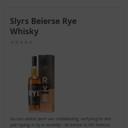
S
p
r
Slyrs Beierse Rye
i
n
Whisky
g
n
(0,0
a
/
a
5)
r
d
e
n
a
v
i
g
a
t
i
Na een aantal jaren van ontwikkeling, verfijning en drie
e
jaar rijping, is hij er eindelijk - de eerste SLYRS Beierse