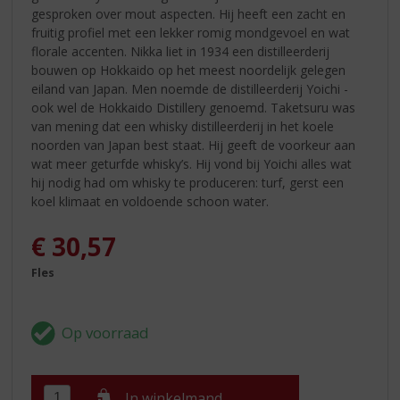
gesproken over mout aspecten. Hij heeft een zacht en
fruitig profiel met een lekker romig mondgevoel en wat
florale accenten. Nikka liet in 1934 een distilleerderij
bouwen op Hokkaido op het meest noordelijk gelegen
eiland van Japan. Men noemde de distilleerderij Yoichi -
ook wel de Hokkaido Distillery genoemd. Taketsuru was
van mening dat een whisky distilleerderij in het koele
noorden van Japan best staat. Hij geeft de voorkeur aan
wat meer geturfde whisky’s. Hij vond bij Yoichi alles wat
hij nodig had om whisky te produceren: turf, gerst een
koel klimaat en voldoende schoon water.
€
30,57
Fles
In winkelmand