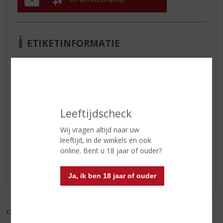
ETIKETINFORMATIE
Land van Herkomst
Japan
Inhoud
70 CL
Alcoholpercentage
40% vol
Leeftijdscheck
Wij vragen altijd naar uw
Reviews
leeftijd, in de winkels en ook
online. Bent u 18 jaar of ouder?
Schrijf een review
Ja, ik ben 18 jaar of ouder
Er zijn nog geen reviews geplaatst voor dit product
EXCL. BTW
INCL. BTW