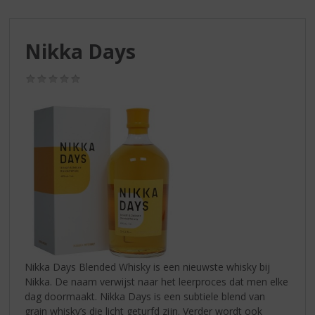
S
p
r
Nikka Days
i
n
g
(0,0
/
n
5)
a
a
r
d
e
n
a
v
i
g
a
Nikka Days Blended Whisky is een nieuwste whisky bij
t
Nikka. De naam verwijst naar het leerproces dat men elke
i
dag doormaakt. Nikka Days is een subtiele blend van
e
grain whisky’s die licht geturfd zijn. Verder wordt ook