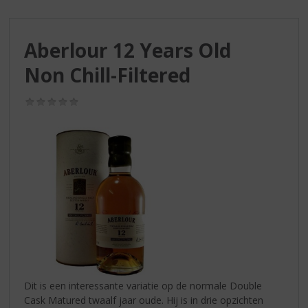
S
p
r
Aberlour 12 Years Old
i
n
Non Chill-Filtered
g
n
(0,0
a
/
a
5)
r
d
e
n
a
v
i
g
a
t
i
Dit is een interessante variatie op de normale Double
e
Cask Matured twaalf jaar oude. Hij is in drie opzichten