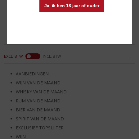
Ja, ik ben 18 jaar of ouder
Reviews
Schrijf een review
Er zijn nog geen reviews geplaatst voor dit product
EXCL. BTW
INCL. BTW
AANBIEDINGEN
WIJN VAN DE MAAND
WHISKY VAN DE MAAND
RUM VAN DE MAAND
BIER VAN DE MAAND
SPIRIT VAN DE MAAND
EXCLUSIEF TOPSLIJTER
WIJN