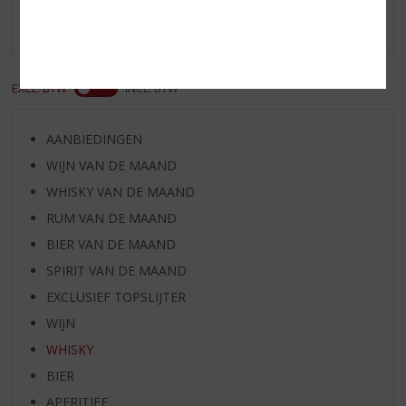
Er zijn nog geen reviews geplaatst voor dit product
EXCL. BTW
INCL. BTW
AANBIEDINGEN
WIJN VAN DE MAAND
WHISKY VAN DE MAAND
RUM VAN DE MAAND
BIER VAN DE MAAND
SPIRIT VAN DE MAAND
EXCLUSIEF TOPSLIJTER
WIJN
WHISKY
BIER
APERITIEF