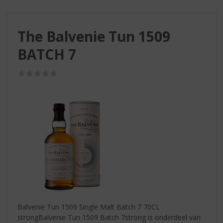
S
p
r
The Balvenie Tun 1509
i
n
BATCH 7
g
n
(0,0
a
/
a
5)
r
d
e
n
a
v
i
g
a
t
i
Balvenie Tun 1509 Single Malt Batch 7 70CL
e
strongBalvenie Tun 1509 Batch 7strong is onderdeel van