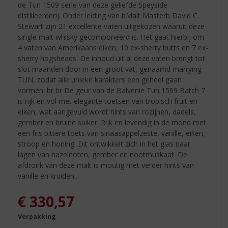
de Tun 1509 serie van deze geliefde Speyside
distilleerderij. Onder leiding van bMalt Masterb David C.
Stewart zijn 21 excellente vaten uitgekozen waaruit deze
single malt whisky gecomponeerd is. Het gaat hierbij om
4 vaten van Amerikaans eiken, 10 ex-sherry butts en 7 ex-
sherry hogsheads. De inhoud uit al deze vaten brengt tot
slot maanden door in een groot vat, genaamd marrying
TUN, zodat alle unieke karakters een geheel gaan
vormen. br br De geur van de Balvenie Tun 1509 Batch 7
is rijk en vol met elegante toetsen van tropisch fruit en
eiken, wat aangevuld wordt hints van rozijnen, dadels,
gember en bruine suiker. Rijk en levendig in de mond met
een fris bittere toets van sinaasappelzeste, vanille, eiken,
stroop en honing. Dit ontwikkelt zich in het glas naar
lagen van hazelnoten, gember en nootmuskaat. De
afdronk van deze malt is moutig met verder hints van
vanille en kruiden..
€
330,57
Verpakking