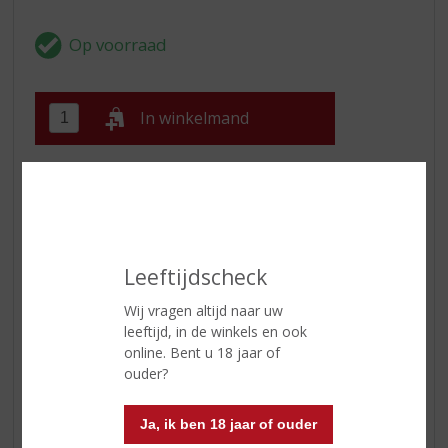
In winkelmand
ETIKETINFORMATIE
Land van Herkomst
Schotland
Leeftijdscheck
Inhoud
70 CL
Wij vragen altijd naar uw
Alcoholpercentage
52.4% vol
leeftijd, in de winkels en ook
online. Bent u 18 jaar of
ouder?
Reviews
Ja, ik ben 18 jaar of ouder
Schrijf een review