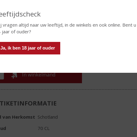
chillende soorten whisky's van Abelour.
eeftijdscheck
€
82,64
j vragen altijd naar uw leeftijd, in de winkels en ook online. Bent u
 jaar of ouder?
Stuk
Ja, ik ben 18 jaar of ouder
In winkelmand
TIKETINFORMATIE
d van Herkomst
Schotland
oud
70 CL