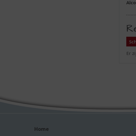
Alc
R
Sch
Er z
Home