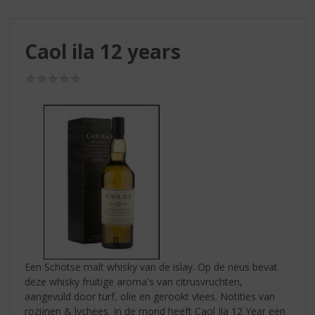
S
p
r
Caol ila 12 years
i
n
g
(0,0
/
n
5)
a
a
r
d
e
n
a
v
i
g
a
Een Schotse malt whisky van de islay. Op de neus bevat
t
deze whisky fruitige aroma's van citrusvruchten,
i
aangevuld door turf, olie en gerookt vlees. Notities van
e
rozijnen & lychees. In de mond heeft Caol Ila 12 Year een