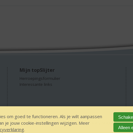
Mijn topSlijter
Herroepingsformulier
Interessante links
es om goed te functioneren. Als je wilt aanpassen
Schakel
 je jouw cookie-instellingen wijzigen. Meer
GEEN 18 GEEN alcohol
IDIN/ITSME
sitemap
Privacy Statement
Dis
Alleen 
cyverklaring
.