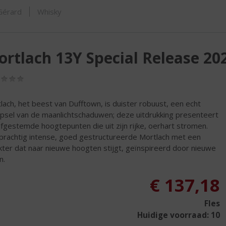
ORTIMENT
 Gérard
Whisky
rtlach 13Y Special Release 20
(0,0
/
5)
lach, het beest van Dufftown, is duister robuust, een echt
psel van de maanlichtschaduwen; deze uitdrukking presenteert
 afgestemde hoogtepunten die uit zijn rijke, oerhart stromen.
prachtig intense, goed gestructureerde Mortlach met een
kter dat naar nieuwe hoogten stijgt, geïnspireerd door nieuwe
n.
€
137,18
Fles
Huidige voorraad: 10