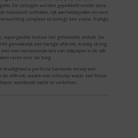
elei. De zintuigen worden geprikkeld omdat deze
e-basisnoot onthullen, rijk aan heidepollen en vers
erwachting compleet en brengt een zoete, fruitige
e, supergladde textuur het gehemelte omhult. De
armt gemakkelijk een hartige afdronk, kruidig-droog
 met een verrassende kick van chilipeper in de slik.
aken racen over de tong.
n kruidigheid in perfecte harmonie terwijl een
 de afdronk, waarin een scheutje water een frisse
dieper wordende nacht te verlichten.