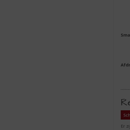
Sma
Afd
R
Sch
Er z