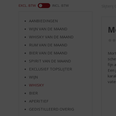
d
ASS
EXCL. BTW
INCL. BTW
Slijterij
S
p
r
AANBIEDINGEN
i
Mo
WIJN VAN DE MAAND
n
g
WHISKY VAN DE MAAND
n
RUM VAN DE MAAND
a
a
BIER VAN DE MAAND
Mort
r
sche
SPIRIT VAN DE MAAND
d
fijn
EXCLUSIEF TOPSLIJTER
e
Een 
n
kara
WIJN
a
vate
WHISKY
v
i
BIER
g
APERITIEF
a
t
GEDISTILLEERD OVERIG
i