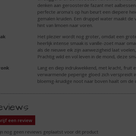
denken aan geroosterde fazant met aalbesseng
perfecte aroma's op hun beurt een diepere heid
gemalen kruiden. Een druppel water maakt de v
hint van limoen naar voren.
ak
Het plezier wordt nog groter, omdat een grot
heerlijk intense smaak is vanille-zoet maar om
als de nieuwe eik zijn aanwezigheid laat voelen,
Prachtig wild en vol leven in de mond, deze sm
ronk
Lang en diep indrukwekkend, met kracht, fruit e
verwarmende peperige gloed zich verspreidt in
bloemig-kruidige noot naar boven haalt om de 
eviews
rijf een review
ijn nog geen reviews geplaatst voor dit product