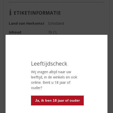
ETIKETINFORMATIE
Land van Herkomst
Schotland
Inhoud
70 CL
Alcoholpercentage
46% vol
Soort whisky
Single Malt
Smaaktype Whisky
Mild & Zacht
Leeftijdscheck
Kleur
Bleek geel
Wij vragen altijd naar uw
leeftijd, in de winkels en ook
online. Bent u 18 jaar of
Reviews
ouder?
Schrijf een review
Ja, ik ben 18 jaar of ouder
Er zijn nog geen reviews geplaatst voor dit product