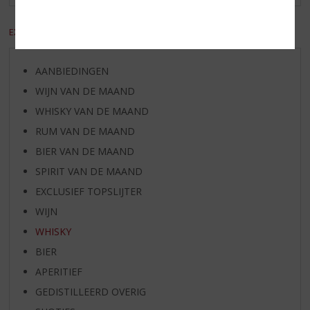
EXCL. BTW
INCL. BTW
AANBIEDINGEN
WIJN VAN DE MAAND
WHISKY VAN DE MAAND
RUM VAN DE MAAND
BIER VAN DE MAAND
SPIRIT VAN DE MAAND
EXCLUSIEF TOPSLIJTER
WIJN
WHISKY
BIER
APERITIEF
GEDISTILLEERD OVERIG