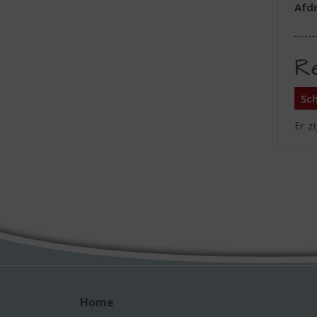
Afd
R
Sch
Er z
Home