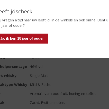
In winkelmand
eeftijdscheck
j vragen altijd naar uw leeftijd, in de winkels en ook online. Bent u
 jaar of ouder?
TIKETINFORMATIE
Ja, ik ben 18 jaar of ouder
d van Herkomst
Schotland
io
Hooglanden
oud
70 CL
oholpercentage
46% vol
rt whisky
Single Malt
aktype Whisky
Mild & Zacht
r
Aroma's van rood fruit, honing en toffee
ak
Zacht. Fruit en noten.