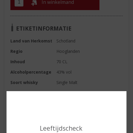
In winkelmand
ETIKETINFORMATIE
Land van Herkomst
Schotland
Regio
Hooglanden
Inhoud
70 CL
Alcoholpercentage
43% vol
Soort whisky
Single Malt
Kleur
vaal goud
Geur
zeer moutig met veel karamel-
zoetheid. Gezoet citroensap en
gele appels, honing en hints van
hazelnoten en vanille
Leeftijdscheck
Smaak
zoet en moutachtig met een