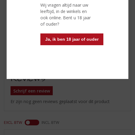
Wij vragen altijd naar uw
romig en licht botergevoel in de
leeftijd, in de winkels en
mond. Toffee en een lichte
ook online. Bent u 18 jaar
speculaas-kruidigheid. Hints van
of ouder?
vanillecake. Enkele lichtfruitige
tonen van appel en meloen, hooi
en amandelspijs
Ja, ik ben 18 jaar of ouder
Afdronk
gemiddeld lang, eenvoudig en
zoetig
Reviews
Schrijf een review
Er zijn nog geen reviews geplaatst voor dit product
EXCL. BTW
INCL. BTW