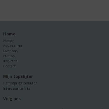
Home
Home
Assortiment
Over ons
Nieuws
Inspiratie
Contact
Mijn topSlijter
Herroepingsformulier
Interessante links
Volg ons