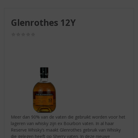
S
p
r
Glenrothes 12Y
i
n
g
(0,0
/
n
5)
a
a
r
d
e
n
a
v
i
g
a
Meer dan 90% van de vaten die gebruikt worden voor het
t
lageren van whisky zijn ex Bourbon vaten. In al haar
i
Reserve Whisky’s maakt Glenrothes gebruik van Whisky
e
die gelegen heeft op Sherry vaten. In deze nieuwe