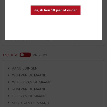
Alcoholpercentage
40% vol
Ja, ik ben 18 jaar of ouder
Reviews
Schrijf een review
Er zijn nog geen reviews geplaatst voor dit product
EXCL. BTW
INCL. BTW
AANBIEDINGEN
WIJN VAN DE MAAND
WHISKY VAN DE MAAND
RUM VAN DE MAAND
BIER VAN DE MAAND
SPIRIT VAN DE MAAND