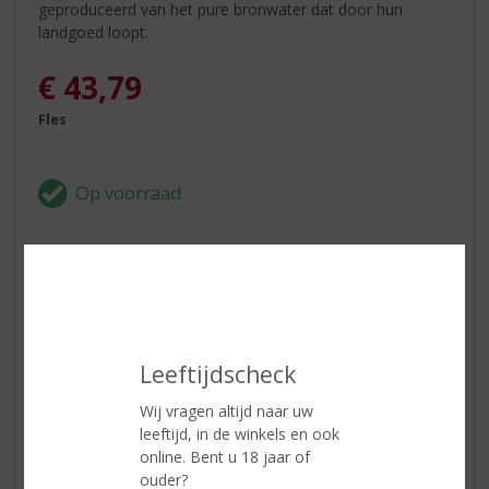
geproduceerd van het pure bronwater dat door hun
landgoed loopt.
€
43,79
Fles
In winkelmand
ETIKETINFORMATIE
Leeftijdscheck
Wij vragen altijd naar uw
Land van Herkomst
Schotland
leeftijd, in de winkels en ook
Inhoud
70 CL
online. Bent u 18 jaar of
ouder?