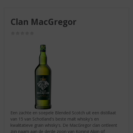
S
p
r
Clan MacGregor
i
n
g
(0,0
/
n
5)
a
a
r
d
e
n
a
v
i
g
a
Een zachte en soepele Blended Scotch uit een distillaat
t
van 15 van Schotland's beste malt whisky's en
i
kwalitatieve grain whisky's. De MacGregor clan ontleent
e
zijn naam aan de derde zoon van Koning Alpin of