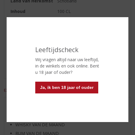
Land van Herkomst
Schotland
Inhoud
100 CL
Alcoholpercentage
40% vol
Reviews
Leeftijdscheck
Schrijf een review
Wij vragen altijd naar uw leeftijd,
in de winkels en ook online. Bent
Er zijn nog geen reviews geplaatst voor dit product
u 18 jaar of ouder?
Ja, ik ben 18 jaar of ouder
EXCL. BTW
INCL. BTW
AANBIEDINGEN
WIJN VAN DE MAAND
WHISKY VAN DE MAAND
RUM VAN DE MAAND