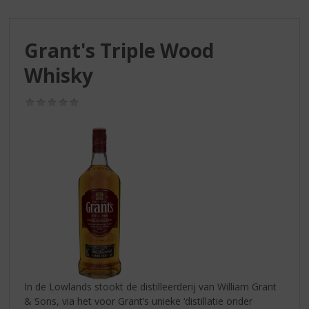
S
p
r
Grant's Triple Wood
i
n
Whisky
g
n
(0,0
a
/
a
5)
r
d
e
n
a
v
i
g
a
t
i
In de Lowlands stookt de distilleerderij van William Grant
e
& Sons, via het voor Grant’s unieke ‘distillatie onder