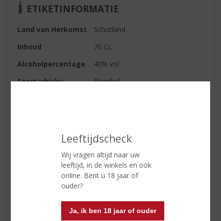
ETIKETINFORMATIE
Land van Herkomst
Schotland
Inhoud
70 CL
Alcoholpercentage
40% vol
Soort whisky
Blended
Smaaktype Whisky
Mild & Zacht
Kleur
diep geelgoud
Geur
licht rokerig
Leeftijdscheck
Smaak
tonen van zachte granen en
Wij vragen altijd naar uw
unieke moutsmaak
leeftijd, in de winkels en ook
online. Bent u 18 jaar of
ouder?
Reviews
Ja, ik ben 18 jaar of ouder
Schrijf een review