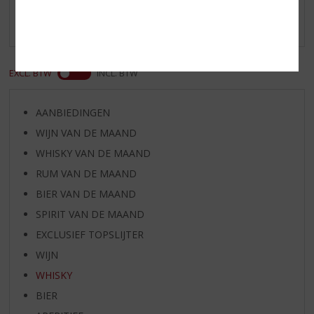
Er zijn nog geen reviews geplaatst voor dit product
EXCL. BTW
INCL. BTW
AANBIEDINGEN
WIJN VAN DE MAAND
WHISKY VAN DE MAAND
RUM VAN DE MAAND
BIER VAN DE MAAND
SPIRIT VAN DE MAAND
EXCLUSIEF TOPSLIJTER
WIJN
WHISKY
BIER