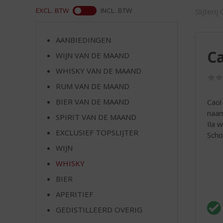
d
ASS
EXCL. BTW
INCL. BTW
Slijterij
S
p
r
AANBIEDINGEN
i
Ca
WIJN VAN DE MAAND
n
g
WHISKY VAN DE MAAND
n
RUM VAN DE MAAND
a
a
BIER VAN DE MAAND
Caol
r
naam
SPIRIT VAN DE MAAND
d
Ila 
EXCLUSIEF TOPSLIJTER
e
Scho
n
WIJN
a
WHISKY
v
i
BIER
g
APERITIEF
a
t
GEDISTILLEERD OVERIG
i