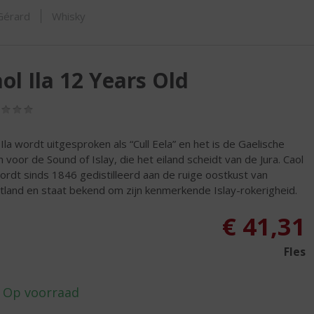
ORTIMENT
 Gérard
Whisky
ol Ila 12 Years Old
(0,0
/
5)
 Ila wordt uitgesproken als “Cull Eela” en het is de Gaelische
 voor de Sound of Islay, die het eiland scheidt van de Jura. Caol
wordt sinds 1846 gedistilleerd aan de ruige oostkust van
tland en staat bekend om zijn kenmerkende Islay-rokerigheid.
€
41,31
Fles