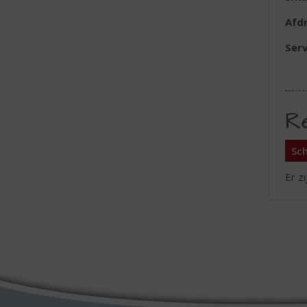
Afd
Ser
R
Sch
Er z