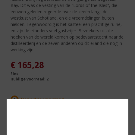
Bay. Dit was de vesting van de "Lords of the Isles", die
eeuwen geleden regeerde over de zeeën langs de
westkust van Schotland, en die vreemdelingen buiten
hielden. Tegenwoordig is het kasteel een prachtige ruïne,
en zijn de eilanders veel gastvrijer. Bezoekers uit alle
hoeken van de wereld komen op bedevaartstocht naar de
distilleerderij en de zeven anderen op dit eiland die nog in
werking zijn.
€
165,28
Fles
Huidige voorraad: 2
In winkelmand