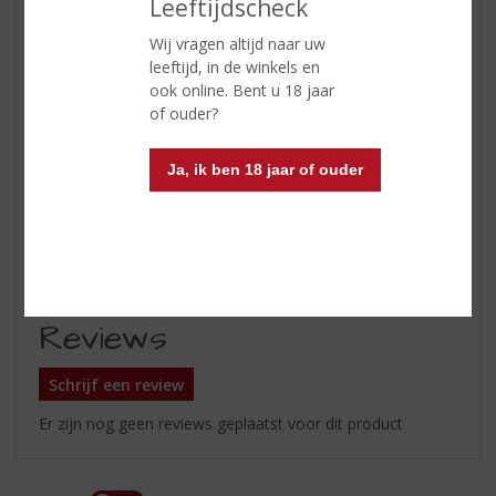
Leeftijdscheck
Wij vragen altijd naar uw
ETIKETINFORMATIE
leeftijd, in de winkels en
ook online. Bent u 18 jaar
Land van Herkomst
Schotland
of ouder?
Inhoud
70 CL
Ja, ik ben 18 jaar of ouder
Alcoholpercentage
56.5% vol
Soort whisky
Single Malt
Smaaktype Whisky
Krachtig & Rokerig
Reviews
Schrijf een review
Er zijn nog geen reviews geplaatst voor dit product