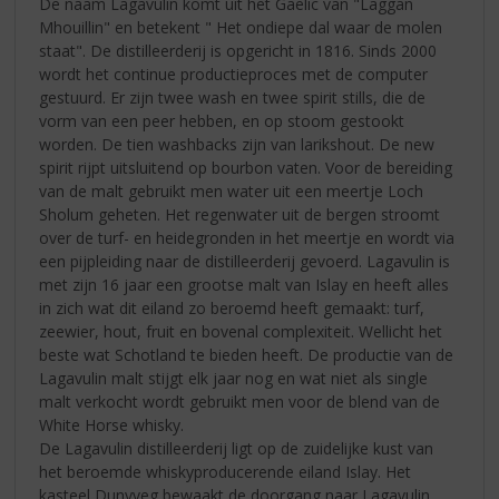
De naam Lagavulin komt uit het Gaelic van "Laggan
Mhouillin" en betekent " Het ondiepe dal waar de molen
staat". De distilleerderij is opgericht in 1816. Sinds 2000
wordt het continue productieproces met de computer
gestuurd. Er zijn twee wash en twee spirit stills, die de
vorm van een peer hebben, en op stoom gestookt
worden. De tien washbacks zijn van larikshout. De new
spirit rijpt uitsluitend op bourbon vaten. Voor de bereiding
van de malt gebruikt men water uit een meertje Loch
Sholum geheten. Het regenwater uit de bergen stroomt
over de turf- en heidegronden in het meertje en wordt via
een pijpleiding naar de distilleerderij gevoerd. Lagavulin is
met zijn 16 jaar een grootse malt van Islay en heeft alles
in zich wat dit eiland zo beroemd heeft gemaakt: turf,
zeewier, hout, fruit en bovenal complexiteit. Wellicht het
beste wat Schotland te bieden heeft. De productie van de
Lagavulin malt stijgt elk jaar nog en wat niet als single
malt verkocht wordt gebruikt men voor de blend van de
White Horse whisky.
De Lagavulin distilleerderij ligt op de zuidelijke kust van
het beroemde whiskyproducerende eiland Islay. Het
kasteel Dunyveg bewaakt de doorgang naar Lagavulin