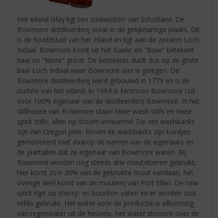
Het eiland Islay ligt ten zuidwesten van Schotland. De
Bowmore distilleerderij staat in de gelijknamige plaats. Dit
is de hoofdstad van het eiland en ligt aan de zeearm Loch
Indaal. Bowmore komt uit het Gaelic en "Bow" betekent
baai en "More" groot. De betekenis duidt dus op de grote
baai Loch Indaal waar Bowmore aan is gelegen. De
Bowmore distilleerderij werd gebouwd in 1779 en is de
oudste van het eiland. In 1994 is Morrison Bowmore Ltd.
voor 100% eigenaar van de distilleerderij Bowmore. In het
stillhouse van Bowmore staan twee wash stills en twee
spirit stills, allen op stoom verwarmd. De zes washbacks
zijn van Oregon pine. Boven de washbacks zijn bordjes
gemonteerd met daarop de namen van de eigenaars en
de jaartallen dat ze eigenaar van Bowmore waren. Bij
Bowmore worden nog steeds drie moutvloeren gebruikt,
hier komt zo'n 30% van de gebruikte mout vandaan, het
overige deel komt van de mouterij van Port Ellen. De new
spirit rijpt op sherry- en bourbon vaten en er worden ook
refills gebruikt. Het water voor de productie is afkomstig
van regenwater uit de heuvels, het water stroomt over de