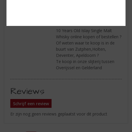
Afdronk
Lange en intense afdronk met
tonen van turfrook, walnoten en
specerijen
Serveren
Wilt u Bowmore Dark & Intense
10 Years Old Islay Single Malt
Whisky online kopen of bestellen ?
Of weten waar te koop is in de
buurt van Zutphen,Holten,
Deventer, Apeldoorn ?
Te koop in onze slijterij tussen
Overijssel en Gelderland
Reviews
Schrijf een review
Er zijn nog geen reviews geplaatst voor dit product