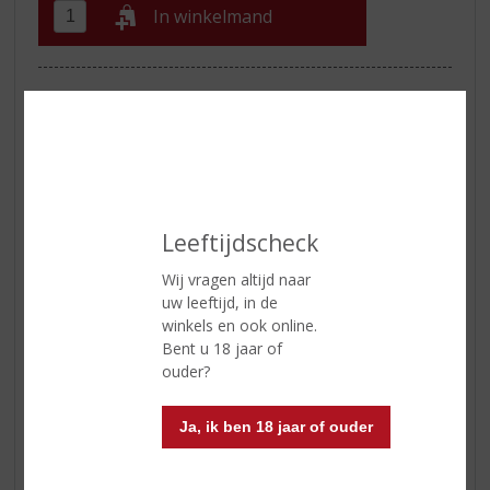
In winkelmand
ETIKETINFORMATIE
Land van Herkomst
Schotland
Regio
Islay
Inhoud
100 CL
Leeftijdscheck
Alcoholpercentage
40% vol
Wij vragen altijd naar
uw leeftijd, in de
Kleur
Amber
winkels en ook online.
Bent u 18 jaar of
Geur
Aroma’s van gedroogd fruit,
ouder?
Sevilla sinaasappels en
ahornsiroop. .
Ja, ik ben 18 jaar of ouder
Smaak
Tonen van sultanarozijnen,
zeezout en donkere fruitoliën.