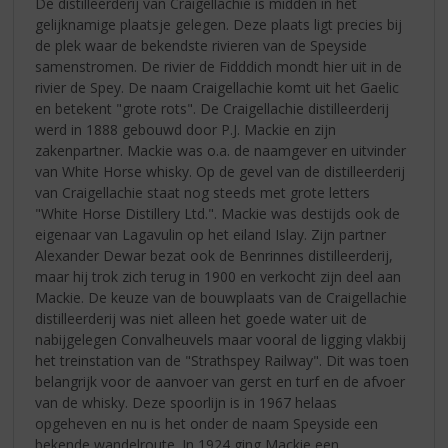
De distilleerderij van Craigellachie is midden in het
gelijknamige plaatsje gelegen. Deze plaats ligt precies bij
de plek waar de bekendste rivieren van de Speyside
samenstromen. De rivier de Fidddich mondt hier uit in de
rivier de Spey. De naam Craigellachie komt uit het Gaelic
en betekent "grote rots". De Craigellachie distilleerderij
werd in 1888 gebouwd door P.J. Mackie en zijn
zakenpartner. Mackie was o.a. de naamgever en uitvinder
van White Horse whisky. Op de gevel van de distilleerderij
van Craigellachie staat nog steeds met grote letters
"White Horse Distillery Ltd.". Mackie was destijds ook de
eigenaar van Lagavulin op het eiland Islay. Zijn partner
Alexander Dewar bezat ook de Benrinnes distilleerderij,
maar hij trok zich terug in 1900 en verkocht zijn deel aan
Mackie. De keuze van de bouwplaats van de Craigellachie
distilleerderij was niet alleen het goede water uit de
nabijgelegen Convalheuvels maar vooral de ligging vlakbij
het treinstation van de "Strathspey Railway". Dit was toen
belangrijk voor de aanvoer van gerst en turf en de afvoer
van de whisky. Deze spoorlijn is in 1967 helaas
opgeheven en nu is het onder de naam Speyside een
bekende wandelroute. In 1924 ging Mackie een