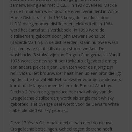
samenwerking aan met D.C.L. . In 1927 overleed Mackie
en de firmanaam werd door de erven veranderd in White
Horse Distillers Ltd. In 1948 kreeg de inmiddels door
U.D.V. overgenomen distilleerderij elektriciteit. In 1964
werd het aantal stills verdubbeld. In 1998 werd de
distilleerderij gekocht door John Dewar's Sons Ltd
(Bacardi/Martini). In de distilleerderij staan nu twee wash
stills en twee spirit stills die op stoom werken. De
washbacks (8 stuks) zijn van Oregon Pine gemaakt. Vanaf
1975 wordt de new spirit per tankauto afgevoerd om op
een andere plek te rijpen. De vaten voor de rijping zijn
refill vaten. Het brouwwater haalt men uit een bron die ligt
op de Little Conval Hill. Het koelwater voor de condensors
komt uit de langstromende beek de Burn of Allachoy.
Slechts 2 % van de geproduceerde maltwhisky van de
Craigellachie distilleerderij wordt als single malt whisky
gebotteld. Het overige deel wordt voor de Dewar's White
Label blended whisky gebruikt.
Deze 17 Years Old maakt deel uit van een trio nieuwe
Craigellachie bottelingen. Geheel tegen de trend heeft