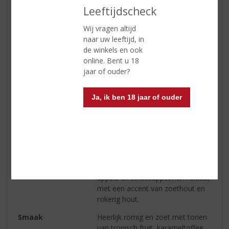
ETIKETINFORMATIE
Leeftijdscheck
Wij vragen altijd
Land van Herkomst
Schotland
naar uw leeftijd, in
Regio
Speyside
de winkels en ook
online. Bent u 18
Inhoud
70 CL
jaar of ouder?
Alcoholpercentage
46% vol
Ja, ik ben 18 jaar of ouder
Soort whisky
Single Malt
Smaaktype Whisky
Vol & Rijk
Kleur
Licht goud
Geur
Aroma’s van vanille, ananas,
kweepeer, meloen, gepofte
appels en sinaasappelmarmelade,
met een accent van zoethout en
rokerig hout.
Smaak
Heerlijk romig en zoet met tonen
van tropisch fruit, karameltoffee,