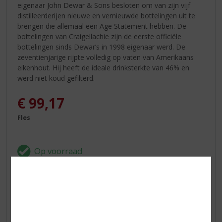
eigenaar John Dewar & Sons besloten om van zijn vijf
distilleerderijen nieuwe en vernieuwde bottelingen uit te
brengen die allemaal een Age Statement hebben. De
bottelingen van Craigellachie zijn de eerste officiële
bottelingen sinds Dewar’s in 1998 eigenaar werd. De
zeventienjarige rijpte volledig op vaten van Amerikaans
eikenhout. Hij heeft de ideale drinksterkte van 46% en
werd niet koud gefilterd.
€
99,17
Fles
In winkelmand